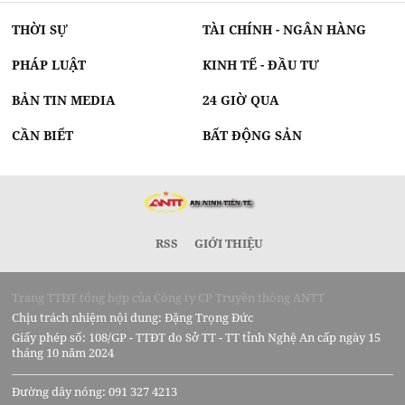
THỜI SỰ
TÀI CHÍNH - NGÂN HÀNG
PHÁP LUẬT
KINH TẾ - ĐẦU TƯ
BẢN TIN MEDIA
24 GIỜ QUA
CẦN BIẾT
BẤT ĐỘNG SẢN
RSS
GIỚI THIỆU
Trang TTĐT tổng hợp của Công ty CP Truyền thông ANTT
Chịu trách nhiệm nội dung: Đặng Trọng Đức
Giấy phép số: 108/GP - TTĐT do Sở TT - TT tỉnh Nghệ An cấp ngày 15
tháng 10 năm 2024
Đường dây nóng: 091 327 4213