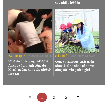
cấp nhiều hộ dân
24 GIỜ QUA
01/01/1970 07:00:00
CẦN BIẾT
01/01/1970 07:00:00
Nữ điều dưỡng người Nghệ
Công ty Nafoods phát triển
An cấp cứu thành công du
kinh tế cùng đồng hành với
khách ngừng tim giữa phố cổ
đồng bào vùng biên giới
Hoa Lư
1
2
3