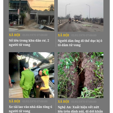
XÃ HỘI
01/01/1970 07:00:00
XÃ HỘI
01/01/1970 07:00:00
Nổ lớn trong khu dân cư, 2
Người đàn ông đi thể dục bị ô
người tử vong
tô đâm tử vong
XÃ HỘI
01/01/1970 07:00:00
XÃ HỘI
01/01/1970 07:00:00
Xe tải lao vào nhà dân tông 6
Nghệ An: Xuất hiện vết nứt
người tử vong
lớn trên đỉnh núi, di dời khẩn