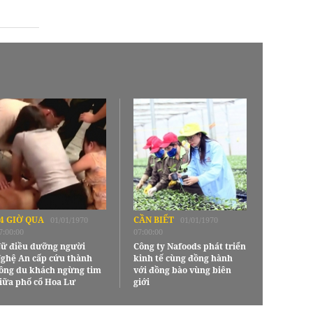
4 GIỜ QUA
CẦN BIẾT
01/01/1970
01/01/1970
7:00:00
07:00:00
ữ điều dưỡng người
Công ty Nafoods phát triển
ghệ An cấp cứu thành
kinh tế cùng đồng hành
ông du khách ngừng tim
với đồng bào vùng biên
iữa phố cổ Hoa Lư
giới