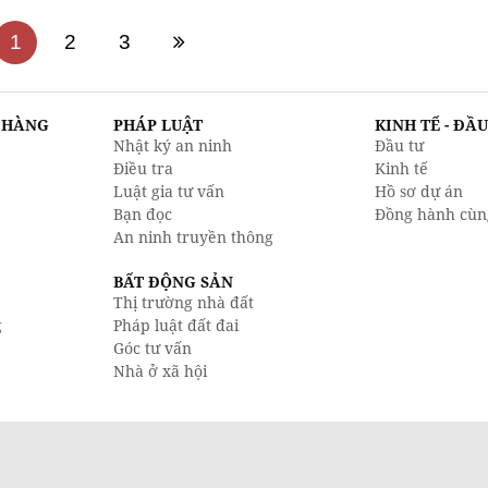
1
2
3
N HÀNG
PHÁP LUẬT
KINH TẾ - ĐẦ
Nhật ký an ninh
Đầu tư
Điều tra
Kinh tế
Luật gia tư vấn
Hồ sơ dự án
Bạn đọc
Đồng hành cùn
An ninh truyền thông
BẤT ĐỘNG SẢN
Thị trường nhà đất
g
Pháp luật đất đai
Góc tư vấn
Nhà ở xã hội