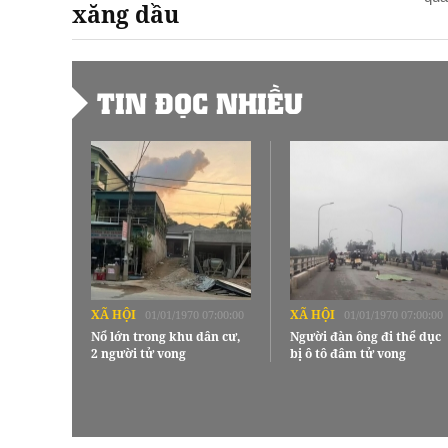
xăng dầu
TIN ĐỌC NHIỀU
XÃ HỘI
XÃ HỘI
01/01/1970 07:00:00
01/01/1970 07:00:00
Nổ lớn trong khu dân cư,
Người đàn ông đi thể dục
2 người tử vong
bị ô tô đâm tử vong