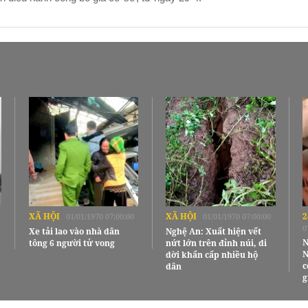
XÃ HỘI
XÃ HỘI
2
01/01/1970 07:00:00
01/01/1970 07:00:00
0
Xe tải lao vào nhà dân
Nghệ An: Xuất hiện vết
N
tông 6 người tử vong
nứt lớn trên đỉnh núi, di
N
dời khẩn cấp nhiều hộ
c
dân
g