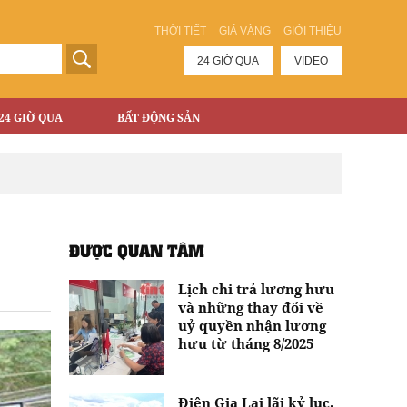
THỜI TIẾT
GIÁ VÀNG
GIỚI THIỆU
24 GIỜ QUA
VIDEO
24 GIỜ QUA
BẤT ĐỘNG SẢN
ĐƯỢC QUAN TÂM
Lịch chi trả lương hưu
và những thay đổi về
uỷ quyền nhận lương
hưu từ tháng 8/2025
Điện Gia Lai lãi kỷ lục,