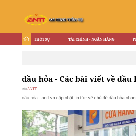
THỜI SỰ
TÀI CHÍNH - NGÂN HÀNG
P
dầu hỏa - Các bài viết về dầu 
ANTT
Bởi
dầu hỏa - antt.vn cập nhật tin tức về chủ đề dầu hỏa nha