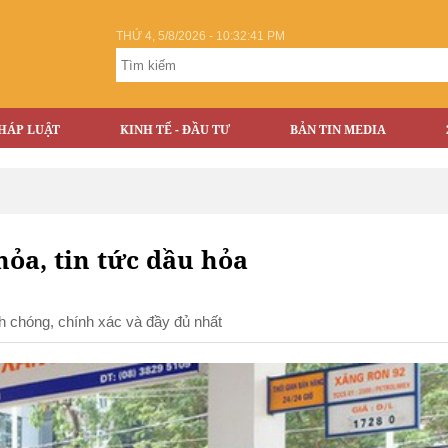
THỨ 4, 5/8/2026 - 10:32:42 PM
HÁP LUẬT
KINH TẾ - ĐẦU TƯ
BẢN TIN MEDIA
hỏa, tin tức dầu hỏa
nh chóng, chính xác và đầy đủ nhất