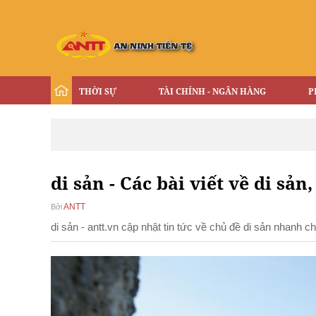
THỜI SỰ
TÀI CHÍNH - NGÂN HÀNG
P
di sản - Các bài viết về di sản,
ANTT
Bởi
di sản - antt.vn cập nhật tin tức về chủ đề di sản nhanh 