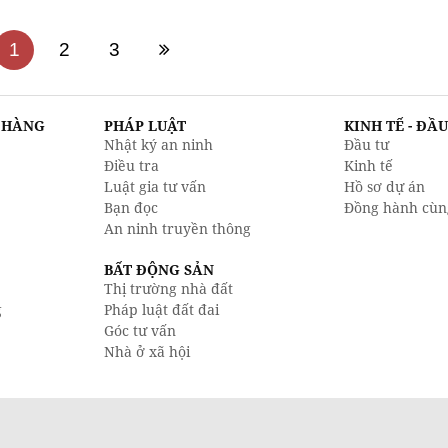
1
2
3
N HÀNG
PHÁP LUẬT
KINH TẾ - ĐẦ
Nhật ký an ninh
Đầu tư
Điều tra
Kinh tế
Luật gia tư vấn
Hồ sơ dự án
Bạn đọc
Đồng hành cùn
An ninh truyền thông
BẤT ĐỘNG SẢN
Thị trường nhà đất
g
Pháp luật đất đai
Góc tư vấn
Nhà ở xã hội