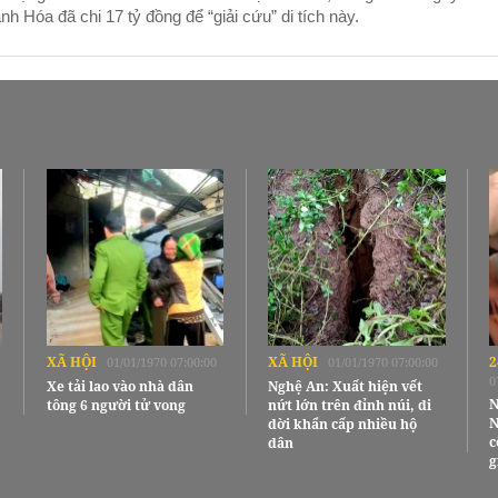
nh Hóa đã chi 17 tỷ đồng để “giải cứu” di tích này.
XÃ HỘI
XÃ HỘI
2
01/01/1970 07:00:00
01/01/1970 07:00:00
0
Xe tải lao vào nhà dân
Nghệ An: Xuất hiện vết
N
tông 6 người tử vong
nứt lớn trên đỉnh núi, di
N
dời khẩn cấp nhiều hộ
c
dân
g