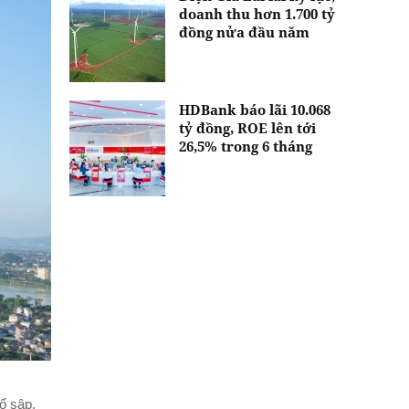
doanh thu hơn 1.700 tỷ
đồng nửa đầu năm
HDBank báo lãi 10.068
tỷ đồng, ROE lên tới
26,5% trong 6 tháng
ổ sập.