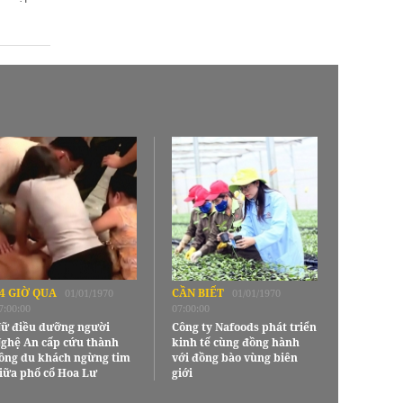
4 GIỜ QUA
CẦN BIẾT
01/01/1970
01/01/1970
7:00:00
07:00:00
ữ điều dưỡng người
Công ty Nafoods phát triển
ghệ An cấp cứu thành
kinh tế cùng đồng hành
ông du khách ngừng tim
với đồng bào vùng biên
iữa phố cổ Hoa Lư
giới