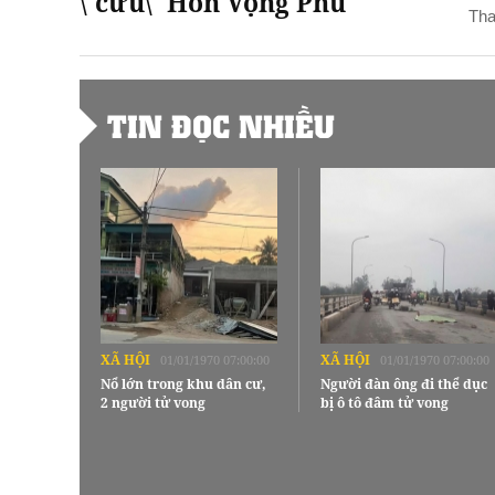
\'cứu\' Hòn Vọng Phu
Tha
TIN ĐỌC NHIỀU
XÃ HỘI
XÃ HỘI
01/01/1970 07:00:00
01/01/1970 07:00:00
Nổ lớn trong khu dân cư,
Người đàn ông đi thể dục
2 người tử vong
bị ô tô đâm tử vong