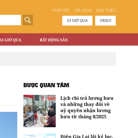
THỜI TIẾT
GIÁ VÀNG
GIỚI THIỆU
24 GIỜ QUA
VIDEO
24 GIỜ QUA
BẤT ĐỘNG SẢN
ĐƯỢC QUAN TÂM
Lịch chi trả lương hưu
và những thay đổi về
uỷ quyền nhận lương
hưu từ tháng 8/2025
Điện Gia Lai lãi kỷ lục,