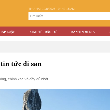
THỨ HAI, 10/8/2026 - 04:43:16 AM
HÁP LUẬT
KINH TẾ - ĐẦU TƯ
BẢN TIN MEDIA
 tin tức di sản
chóng, chính xác và đầy đủ nhất