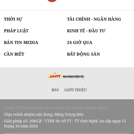
THỜI SỰ
TÀI CHÍNH - NGÂN HÀNG
PHÁP LUẬT
KINH TẾ - ĐẦU TƯ
BẢN TIN MEDIA
24 GIỜ QUA
CẦN BIẾT
BẤT ĐỘNG SẢN
RSS
GIỚI THIỆU
Trang TTĐT tổng hợp của Công ty CP Truyền thông ANTT
Chịu trách nhiệm nội dung: Đặng Trọng Đức
Giấy phép số: 108/GP - TTĐT do Sở TT - TT tỉnh Nghệ An cấp ngày 15
tháng 10 năm 2024