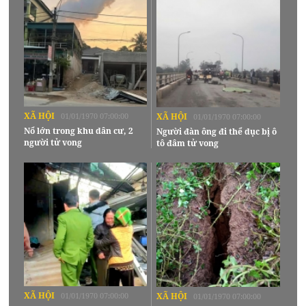
XÃ HỘI
01/01/1970 07:00:00
XÃ HỘI
01/01/1970 07:00:00
Nổ lớn trong khu dân cư, 2
Người đàn ông đi thể dục bị ô
người tử vong
tô đâm tử vong
XÃ HỘI
01/01/1970 07:00:00
XÃ HỘI
01/01/1970 07:00:00