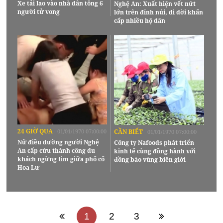
Xe tải lao vào nhà dân tông 6
Nghệ An: Xuất hiện vết nứt
người tử vong
lớn trên đỉnh núi, di dời khẩn
cấp nhiều hộ dân
24 GIỜ QUA
01/01/1970 07:00:00
CẦN BIẾT
01/01/1970 07:00:00
Nữ điều dưỡng người Nghệ
Công ty Nafoods phát triển
An cấp cứu thành công du
kinh tế cùng đồng hành với
khách ngừng tim giữa phố cổ
đồng bào vùng biên giới
Hoa Lư
1
2
3