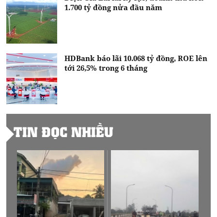
1.700 tỷ đồng nửa đầu năm
HDBank báo lãi 10.068 tỷ đồng, ROE lên
tới 26,5% trong 6 tháng
TIN ĐỌC NHIỀU