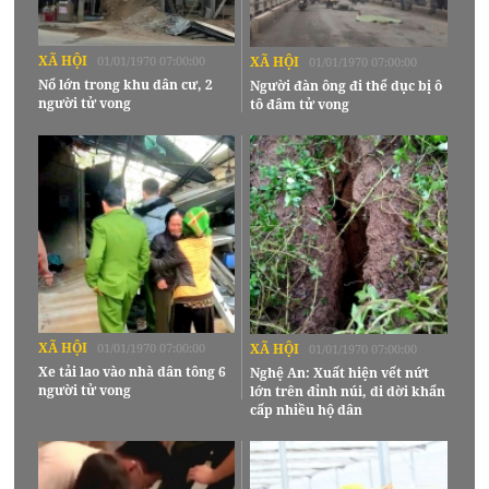
XÃ HỘI
01/01/1970 07:00:00
XÃ HỘI
01/01/1970 07:00:00
Nổ lớn trong khu dân cư, 2
Người đàn ông đi thể dục bị ô
người tử vong
tô đâm tử vong
XÃ HỘI
01/01/1970 07:00:00
XÃ HỘI
01/01/1970 07:00:00
Xe tải lao vào nhà dân tông 6
Nghệ An: Xuất hiện vết nứt
người tử vong
lớn trên đỉnh núi, di dời khẩn
cấp nhiều hộ dân