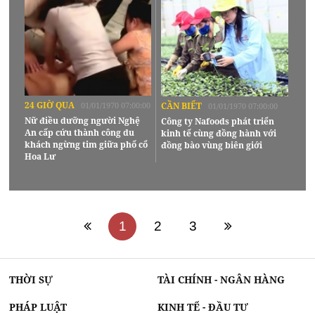
24 GIỜ QUA
01/01/1970 07:00:00
CẦN BIẾT
01/01/1970 07:00:00
Nữ điều dưỡng người Nghệ
Công ty Nafoods phát triển
An cấp cứu thành công du
kinh tế cùng đồng hành với
khách ngừng tim giữa phố cổ
đồng bào vùng biên giới
Hoa Lư
1
2
3
THỜI SỰ
TÀI CHÍNH - NGÂN HÀNG
PHÁP LUẬT
KINH TẾ - ĐẦU TƯ