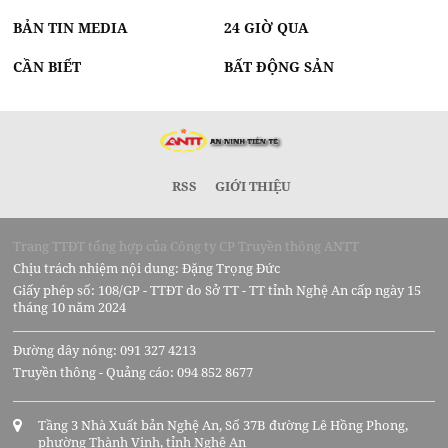
BẢN TIN MEDIA
24 GIỜ QUA
CẦN BIẾT
BẤT ĐỘNG SẢN
RSS
GIỚI THIỆU
Trang TTĐT tổng hợp của Công ty CP Truyền thông ANTT
Chịu trách nhiệm nội dung: Đặng Trọng Đức
Giấy phép số: 108/GP - TTĐT do Sở TT - TT tỉnh Nghệ An cấp ngày 15
tháng 10 năm 2024
Đường dây nóng: 091 327 4213
Truyền thông - Quảng cáo: 094 852 8677
Tầng 3 Nhà Xuất bản Nghệ An, Số 37B đường Lê Hồng Phong,
phường Thành Vinh, tỉnh Nghệ An