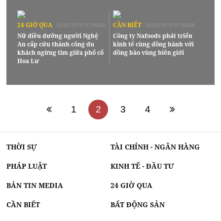
24 GIỜ QUA
CẦN BIẾT
01/01/1970 07:00:00
01/01/1970 07:00:00
Nữ điều dưỡng người Nghệ
Công ty Nafoods phát triển
An cấp cứu thành công du
kinh tế cùng đồng hành với
khách ngừng tim giữa phố cổ
đồng bào vùng biên giới
Hoa Lư
1
2
3
4
THỜI SỰ
TÀI CHÍNH - NGÂN HÀNG
PHÁP LUẬT
KINH TẾ - ĐẦU TƯ
BẢN TIN MEDIA
24 GIỜ QUA
CẦN BIẾT
BẤT ĐỘNG SẢN