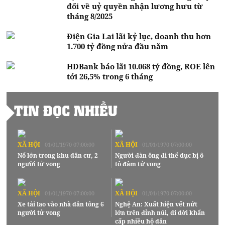
đổi về uỷ quyền nhận lương hưu từ
tháng 8/2025
Điện Gia Lai lãi kỷ lục, doanh thu hơn
1.700 tỷ đồng nửa đầu năm
HDBank báo lãi 10.068 tỷ đồng, ROE lên
tới 26,5% trong 6 tháng
TIN ĐỌC NHIỀU
XÃ HỘI
XÃ HỘI
01/01/1970 07:00:00
01/01/1970 07:00:00
Nổ lớn trong khu dân cư, 2
Người đàn ông đi thể dục bị ô
người tử vong
tô đâm tử vong
XÃ HỘI
XÃ HỘI
01/01/1970 07:00:00
01/01/1970 07:00:00
Xe tải lao vào nhà dân tông 6
Nghệ An: Xuất hiện vết nứt
người tử vong
lớn trên đỉnh núi, di dời khẩn
cấp nhiều hộ dân