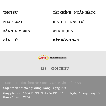
THỜI SỰ
TÀI CHÍNH - NGÂN HÀNG
PHÁP LUẬT
KINH TẾ - ĐẦU TƯ
BẢN TIN MEDIA
24 GIỜ QUA
CẦN BIẾT
BẤT ĐỘNG SẢN
RSS
GIỚI THIỆU
Trang TTĐT tổng hợp của Công ty CP Truyền thông ANTT
Chịu trách nhiệm nội dung: Đặng Trọng Đức
Giấy phép số: 108/GP - TTĐT do Sở TT - TT tỉnh Nghệ An cấp ngày 15
tháng 10 năm 2024