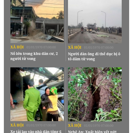
XÃ HỘI
01/01/1970 07:00:00
XÃ HỘI
01/01/1970 07:00:00
Nổ lớn trong khu dân cư, 2
Người đàn ông đi thể dục bị ô
người tử vong
tô đâm tử vong
XÃ HỘI
01/01/1970 07:00:00
XÃ HỘI
01/01/1970 07:00:00
Xe tải lao vào nhà dân tông 6
Nghệ An: Xuất hiện vết nứt