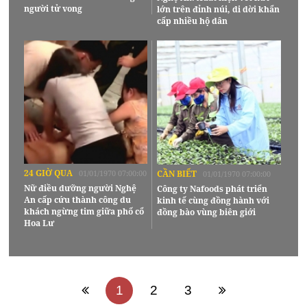
người tử vong
lớn trên đỉnh núi, di dời khẩn
cấp nhiều hộ dân
24 GIỜ QUA
01/01/1970 07:00:00
CẦN BIẾT
01/01/1970 07:00:00
Nữ điều dưỡng người Nghệ
Công ty Nafoods phát triển
An cấp cứu thành công du
kinh tế cùng đồng hành với
khách ngừng tim giữa phố cổ
đồng bào vùng biên giới
Hoa Lư
1
2
3