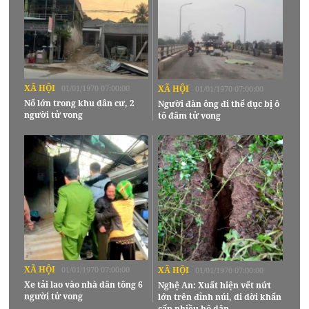
XÃ HỘI
01/01/1970 07:00:00
XÃ HỘI
01/01/1970 07:00:00
Nổ lớn trong khu dân cư, 2
Người đàn ông đi thể dục bị ô
người tử vong
tô đâm tử vong
XÃ HỘI
01/01/1970 07:00:00
XÃ HỘI
01/01/1970 07:00:00
Xe tải lao vào nhà dân tông 6
Nghệ An: Xuất hiện vết nứt
người tử vong
lớn trên đỉnh núi, di dời khẩn
cấp nhiều hộ dân