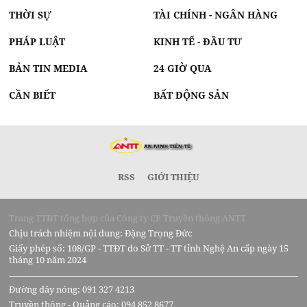
THỜI SỰ
TÀI CHÍNH - NGÂN HÀNG
PHÁP LUẬT
KINH TẾ - ĐẦU TƯ
BẢN TIN MEDIA
24 GIỜ QUA
CẦN BIẾT
BẤT ĐỘNG SẢN
RSS
GIỚI THIỆU
Trang TTĐT tổng hợp của Công ty CP Truyền thông ANTT
Chịu trách nhiệm nội dung: Đặng Trọng Đức
Giấy phép số: 108/GP - TTĐT do Sở TT - TT tỉnh Nghệ An cấp ngày 15
tháng 10 năm 2024
Đường dây nóng: 091 327 4213
Truyền thông - Quảng cáo: 094 852 8677