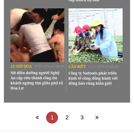
24 GIỜ QUA
01/01/1970 07:00:00
CẦN BIẾT
01/01/1970 07:00:00
Nữ điều dưỡng người Nghệ
Công ty Nafoods phát triển
An cấp cứu thành công du
kinh tế cùng đồng hành với
khách ngừng tim giữa phố cổ
đồng bào vùng biên giới
Hoa Lư
1
2
3