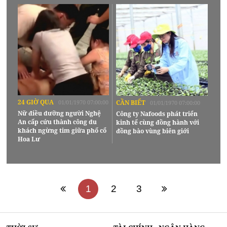
24 GIỜ QUA
01/01/1970 07:00:00
CẦN BIẾT
01/01/1970 07:00:00
Nữ điều dưỡng người Nghệ
Công ty Nafoods phát triển
An cấp cứu thành công du
kinh tế cùng đồng hành với
khách ngừng tim giữa phố cổ
đồng bào vùng biên giới
Hoa Lư
1
2
3