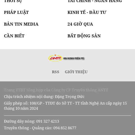
THỜI SỰ
TÀI CHÍNH - NGÂN HÀNG
PHÁP LUẬT
KINH TẾ - ĐẦU TƯ
BẢN TIN MEDIA
24 GIỜ QUA
CẦN BIẾT
BẤT ĐỘNG SẢN
RSS
GIỚI THIỆU
Trang TTĐT tổng hợp của Công ty CP Truyền thông ANTT
Chịu trách nhiệm nội dung: Đặng Trọng Đức
Giấy phép số: 108/GP - TTĐT do Sở TT - TT tỉnh Nghệ An cấp ngày 15
tháng 10 năm 2024
Đường dây nóng: 091 327 4213
Truyền thông - Quảng cáo: 094 852 8677