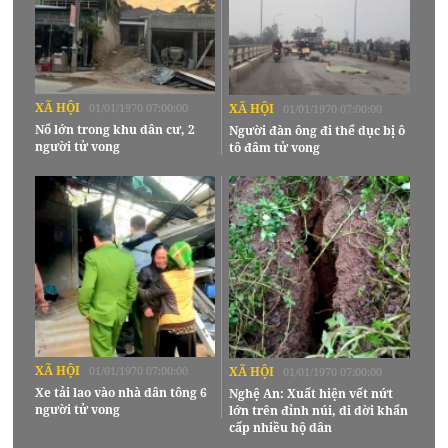
XÃ HỘI
01/01/1970 07:00:00
XÃ HỘI
01/01/1970 07:00:00
Nổ lớn trong khu dân cư, 2
Người đàn ông đi thể dục bị ô
người tử vong
tô đâm tử vong
XÃ HỘI
01/01/1970 07:00:00
XÃ HỘI
01/01/1970 07:00:00
Xe tải lao vào nhà dân tông 6
Nghệ An: Xuất hiện vết nứt
người tử vong
lớn trên đỉnh núi, di dời khẩn
cấp nhiều hộ dân