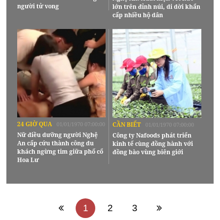
người tử vong
lớn trên đỉnh núi, di dời khẩn
cấp nhiều hộ dân
24 GIỜ QUA
01/01/1970 07:00:00
CẦN BIẾT
01/01/1970 07:00:00
Nữ điều dưỡng người Nghệ
Công ty Nafoods phát triển
An cấp cứu thành công du
kinh tế cùng đồng hành với
khách ngừng tim giữa phố cổ
đồng bào vùng biên giới
Hoa Lư
1
2
3