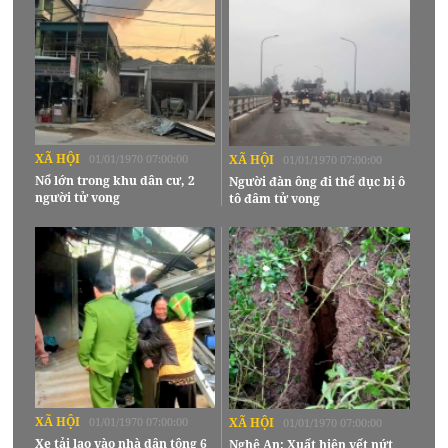
XÃ HỘI
01/01/1970 07:00:00
XÃ HỘI
01/01/1970 07:00:00
Nổ lớn trong khu dân cư, 2
Người đàn ông đi thể dục bị ô
người tử vong
tô đâm tử vong
XÃ HỘI
01/01/1970 07:00:00
XÃ HỘI
01/01/1970 07:00:00
Xe tải lao vào nhà dân tông 6
Nghệ An: Xuất hiện vết nứt