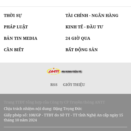
THỜI SỰ
TÀI CHÍNH - NGÂN HÀNG
PHÁP LUẬT
KINH TẾ - ĐẦU TƯ
BẢN TIN MEDIA
24 GIỜ QUA
CẦN BIẾT
BẤT ĐỘNG SẢN
RSS
GIỚI THIỆU
Trang TTĐT tổng hợp của Công ty CP Truyền thông ANTT
Chịu trách nhiệm nội dung: Đặng Trọng Đức
Giấy phép số: 108/GP - TTĐT do Sở TT - TT tỉnh Nghệ An cấp ngày 15
tháng 10 năm 2024