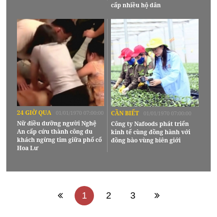
cấp nhiều hộ dân
24 GIỜ QUA
01/01/1970 07:00:00
CẦN BIẾT
01/01/1970 07:00:00
Nữ điều dưỡng người Nghệ
Công ty Nafoods phát triển
An cấp cứu thành công du
kinh tế cùng đồng hành với
khách ngừng tim giữa phố cổ
đồng bào vùng biên giới
Hoa Lư
1
2
3