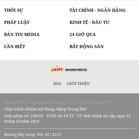
THỜI SỰ
TÀI CHÍNH - NGÂN HÀNG
PHÁP LUẬT
KINH TẾ - ĐẦU TƯ
BẢN TIN MEDIA
24 GIỜ QUA
CẦN BIẾT
BẤT ĐỘNG SẢN
RSS
GIỚI THIỆU
Trang TTĐT tổng hợp của Công ty CP Truyền thông ANTT
Chịu trách nhiệm nội dung: Đặng Trọng Đức
Giấy phép số: 108/GP - TTĐT do Sở TT - TT tỉnh Nghệ An cấp ngày 15
tháng 10 năm 2024
Đường dây nóng: 091 327 4213