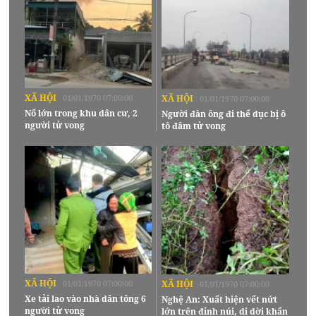
XÃ HỘI
01/01/1970 07:00:00
XÃ HỘI
01/01/1970 07:00:00
Nổ lớn trong khu dân cư, 2
Người đàn ông đi thể dục bị ô
người tử vong
tô đâm tử vong
XÃ HỘI
01/01/1970 07:00:00
XÃ HỘI
01/01/1970 07:00:00
Xe tải lao vào nhà dân tông 6
Nghệ An: Xuất hiện vết nứt
người tử vong
lớn trên đỉnh núi, di dời khẩn