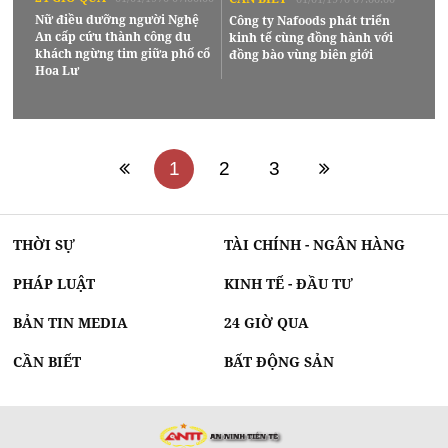
Nữ điều dưỡng người Nghệ
Công ty Nafoods phát triển
An cấp cứu thành công du
kinh tế cùng đồng hành với
khách ngừng tim giữa phố cổ
đồng bào vùng biên giới
Hoa Lư
1
2
3
THỜI SỰ
TÀI CHÍNH - NGÂN HÀNG
PHÁP LUẬT
KINH TẾ - ĐẦU TƯ
BẢN TIN MEDIA
24 GIỜ QUA
CẦN BIẾT
BẤT ĐỘNG SẢN