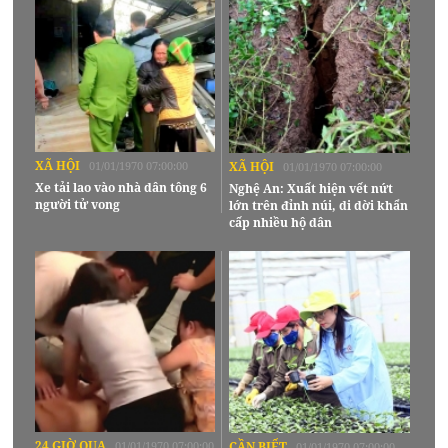
XÃ HỘI
01/01/1970 07:00:00
XÃ HỘI
01/01/1970 07:00:00
Xe tải lao vào nhà dân tông 6
Nghệ An: Xuất hiện vết nứt
người tử vong
lớn trên đỉnh núi, di dời khẩn
cấp nhiều hộ dân
24 GIỜ QUA
01/01/1970 07:00:00
CẦN BIẾT
01/01/1970 07:00:00