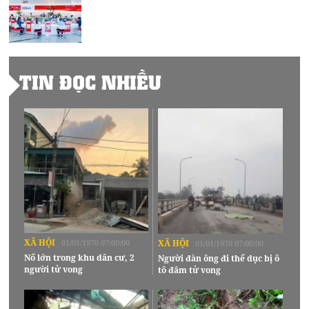
TIN ĐỌC NHIỀU
XÃ HỘI
01/01/1970 07:00:00
XÃ HỘI
01/01/1970 07:00:00
Nổ lớn trong khu dân cư, 2
Người đàn ông đi thể dục bị ô
người tử vong
tô đâm tử vong