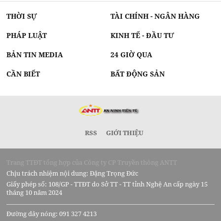
THỜI SỰ
TÀI CHÍNH - NGÂN HÀNG
PHÁP LUẬT
KINH TẾ - ĐẦU TƯ
BẢN TIN MEDIA
24 GIỜ QUA
CẦN BIẾT
BẤT ĐỘNG SẢN
RSS
GIỚI THIỆU
Trang TTĐT tổng hợp của Công ty CP Truyền thông ANTT
Chịu trách nhiệm nội dung: Đặng Trọng Đức
Giấy phép số: 108/GP - TTĐT do Sở TT - TT tỉnh Nghệ An cấp ngày 15
tháng 10 năm 2024
Đường dây nóng: 091 327 4213