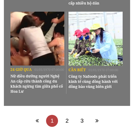
cấp nhiều hộ dân
24 GIỜ QUA
01/01/1970 07:00:00
CẦN BIẾT
01/01/1970 07:00:00
Nữ điều dưỡng người Nghệ
Công ty Nafoods phát triển
An cấp cứu thành công du
kinh tế cùng đồng hành với
khách ngừng tim giữa phố cổ
đồng bào vùng biên giới
Hoa Lư
1
2
3