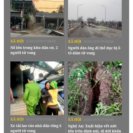
XÃ HỘI
01/01/1970 07:00:00
XÃ HỘI
01/01/1970 07:00:00
Nổ lớn trong khu dân cư, 2
Người đàn ông đi thể dục bị ô
người tử vong
tô đâm tử vong
XÃ HỘI
01/01/1970 07:00:00
XÃ HỘI
01/01/1970 07:00:00
Xe tải lao vào nhà dân tông 6
Nghệ An: Xuất hiện vết nứt
người tử vong
lớn trên đỉnh núi, di dời khẩn