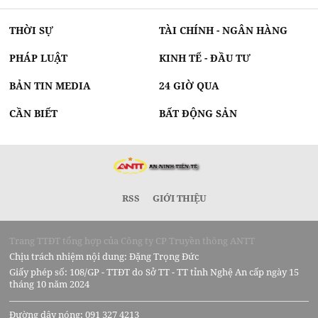
THỜI SỰ
TÀI CHÍNH - NGÂN HÀNG
PHÁP LUẬT
KINH TẾ - ĐẦU TƯ
BẢN TIN MEDIA
24 GIỜ QUA
CẦN BIẾT
BẤT ĐỘNG SẢN
RSS
GIỚI THIỆU
Trang TTĐT tổng hợp của Công ty CP Truyền thông ANTT
Chịu trách nhiệm nội dung: Đặng Trọng Đức
Giấy phép số: 108/GP - TTĐT do Sở TT - TT tỉnh Nghệ An cấp ngày 15
tháng 10 năm 2024
Đường dây nóng: 091 327 4213