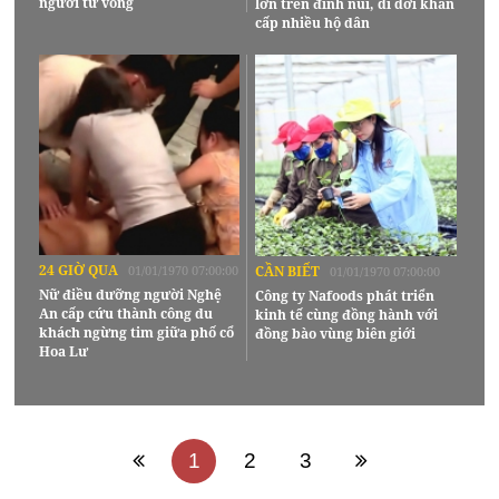
người tử vong
lớn trên đỉnh núi, di dời khẩn
cấp nhiều hộ dân
24 GIỜ QUA
01/01/1970 07:00:00
CẦN BIẾT
01/01/1970 07:00:00
Nữ điều dưỡng người Nghệ
Công ty Nafoods phát triển
An cấp cứu thành công du
kinh tế cùng đồng hành với
khách ngừng tim giữa phố cổ
đồng bào vùng biên giới
Hoa Lư
1
2
3