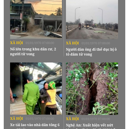
XÃ HỘI
01/01/1970 07:00:00
XÃ HỘI
01/01/1970 07:00:00
Nổ lớn trong khu dân cư, 2
Người đàn ông đi thể dục bị ô
người tử vong
tô đâm tử vong
XÃ HỘI
01/01/1970 07:00:00
XÃ HỘI
01/01/1970 07:00:00
Xe tải lao vào nhà dân tông 6
Nghệ An: Xuất hiện vết nứt