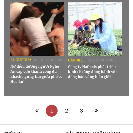
24 GIỜ QUA
01/01/1970 07:00:00
CẦN BIẾT
01/01/1970 07:00:00
Nữ điều dưỡng người Nghệ
Công ty Nafoods phát triển
An cấp cứu thành công du
kinh tế cùng đồng hành với
khách ngừng tim giữa phố cổ
đồng bào vùng biên giới
Hoa Lư
1
2
3