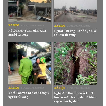
XÃ HỘI
01/01/1970 07:00:00
XÃ HỘI
01/01/1970 07:00:00
Nổ lớn trong khu dân cư, 2
Người đàn ông đi thể dục bị ô
người tử vong
tô đâm tử vong
XÃ HỘI
01/01/1970 07:00:00
XÃ HỘI
01/01/1970 07:00:00
Xe tải lao vào nhà dân tông 6
Nghệ An: Xuất hiện vết nứt
người tử vong
lớn trên đỉnh núi, di dời khẩn
cấp nhiều hộ dân