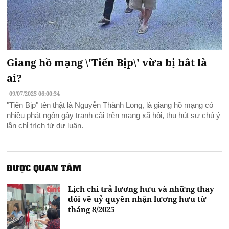
Giang hồ mạng \'Tiến Bịp\' vừa bị bắt là
ai?
09/07/2025 06:00:34
"Tiến Bịp" tên thật là Nguyễn Thành Long, là giang hồ mạng có
nhiều phát ngôn gây tranh cãi trên mạng xã hội, thu hút sự chú ý
lẫn chỉ trích từ dư luận.
ĐƯỢC QUAN TÂM
Lịch chi trả lương hưu và những thay
đổi về uỷ quyền nhận lương hưu từ
tháng 8/2025