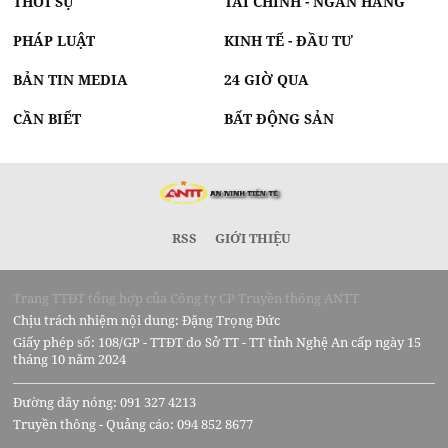
THỜI SỰ
TÀI CHÍNH - NGÂN HÀNG
PHÁP LUẬT
KINH TẾ - ĐẦU TƯ
BẢN TIN MEDIA
24 GIỜ QUA
CẦN BIẾT
BẤT ĐỘNG SẢN
RSS
GIỚI THIỆU
Trang TTĐT tổng hợp của Công ty CP Truyền thông ANTT
Chịu trách nhiệm nội dung: Đặng Trọng Đức
Giấy phép số: 108/GP - TTĐT do Sở TT - TT tỉnh Nghệ An cấp ngày 15
tháng 10 năm 2024
Đường dây nóng: 091 327 4213
Truyền thông - Quảng cáo: 094 852 8677