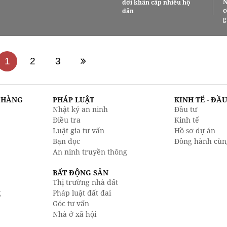
N
dời khẩn cấp nhiều hộ
c
dân
g
1
2
3
N HÀNG
PHÁP LUẬT
KINH TẾ - ĐẦ
Nhật ký an ninh
Đầu tư
Điều tra
Kinh tế
Luật gia tư vấn
Hồ sơ dự án
Bạn đọc
Đồng hành cùn
An ninh truyền thông
BẤT ĐỘNG SẢN
Thị trường nhà đất
g
Pháp luật đất đai
Góc tư vấn
Nhà ở xã hội