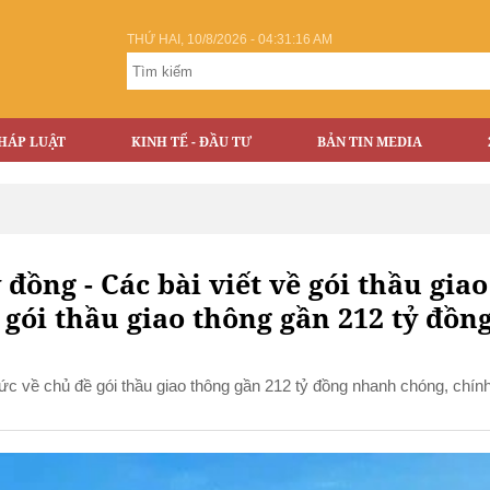
THỨ HAI, 10/8/2026 - 04:31:16 AM
HÁP LUẬT
KINH TẾ - ĐẦU TƯ
BẢN TIN MEDIA
 đồng - Các bài viết về gói thầu giao
 gói thầu giao thông gần 212 tỷ đồn
n tức về chủ đề gói thầu giao thông gần 212 tỷ đồng nhanh chóng, chín