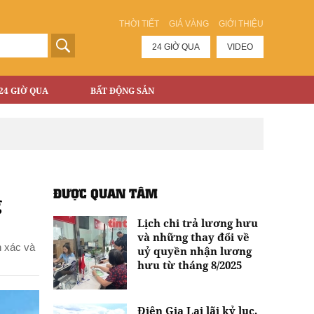
THỜI TIẾT
GIÁ VÀNG
GIỚI THIỆU
24 GIỜ QUA
VIDEO
24 GIỜ QUA
BẤT ĐỘNG SẢN
ĐƯỢC QUAN TÂM
g
Lịch chi trả lương hưu
và những thay đổi về
h xác và
uỷ quyền nhận lương
hưu từ tháng 8/2025
Điện Gia Lai lãi kỷ lục,