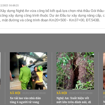
12/2025 16:48:21
Xây dựng Nghệ An vừa công bố kết quả lựa chọn nhà thầu Gói thầu 
 công xây dựng công trình thuộc Dự án Đầu tư xây dựng nâng cấp, cả
, mặt đường và công trình đoạn Km20+500 - Km37+00, ĐT.543B.
XÃ HỘI
XÃ HỘI
2
01/01/1970 07:00:00
01/01/1970 07:00:00
0
Xe tải lao vào nhà dân
Nghệ An: Xuất hiện vết
N
tông 6 người tử vong
nứt lớn trên đỉnh núi, di