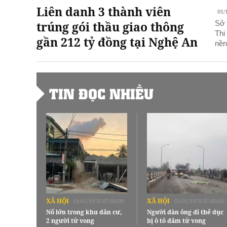
Liên danh 3 thành viên
01/
trúng gói thầu giao thông
Sở 
Thi
gần 212 tỷ đồng tại Nghệ An
nền
TIN ĐỌC NHIỀU
XÃ HỘI
XÃ HỘI
01/01/1970 07:00:00
01/01/1970 07:00:00
Nổ lớn trong khu dân cư,
Người đàn ông đi thể dục
2 người tử vong
bị ô tô đâm tử vong