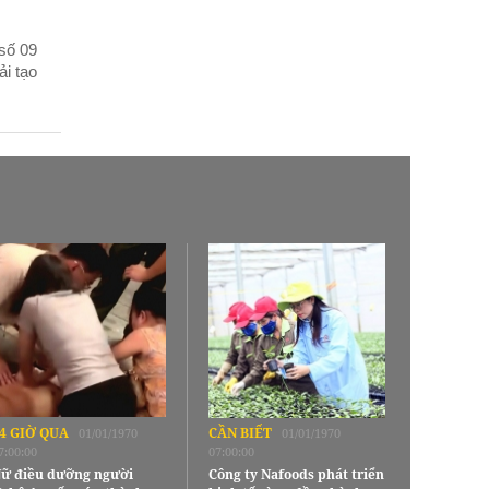
số 09
i tạo
4 GIỜ QUA
CẦN BIẾT
01/01/1970
01/01/1970
7:00:00
07:00:00
ữ điều dưỡng người
Công ty Nafoods phát triển