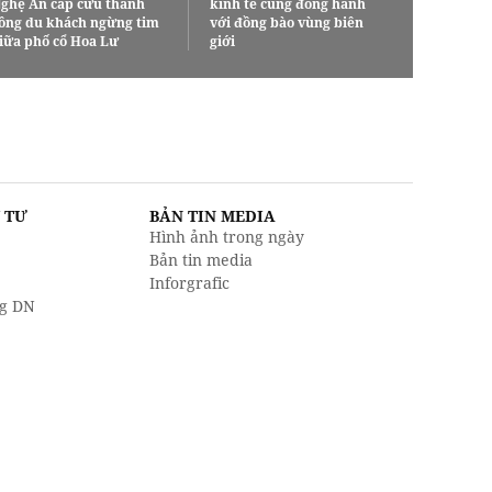
ghệ An cấp cứu thành
kinh tế cùng đồng hành
ông du khách ngừng tim
với đồng bào vùng biên
iữa phố cổ Hoa Lư
giới
U TƯ
BẢN TIN MEDIA
Hình ảnh trong ngày
Bản tin media
Inforgrafic
g DN