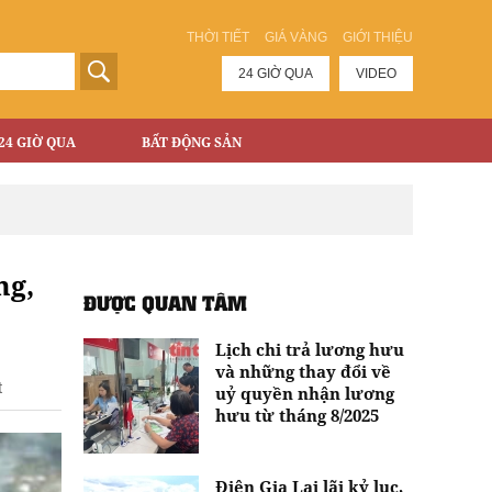
THỜI TIẾT
GIÁ VÀNG
GIỚI THIỆU
24 GIỜ QUA
VIDEO
24 GIỜ QUA
BẤT ĐỘNG SẢN
ng,
ĐƯỢC QUAN TÂM
Lịch chi trả lương hưu
và những thay đổi về
t
uỷ quyền nhận lương
hưu từ tháng 8/2025
Điện Gia Lai lãi kỷ lục,