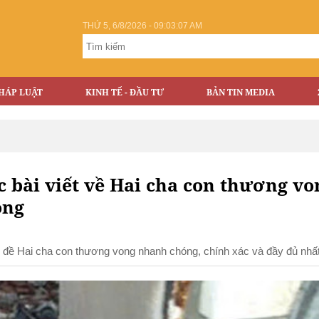
THỨ 5, 6/8/2026 - 09:03:07 AM
HÁP LUẬT
KINH TẾ - ĐẦU TƯ
BẢN TIN MEDIA
 bài viết về Hai cha con thương vo
ong
hủ đề Hai cha con thương vong nhanh chóng, chính xác và đầy đủ nhấ