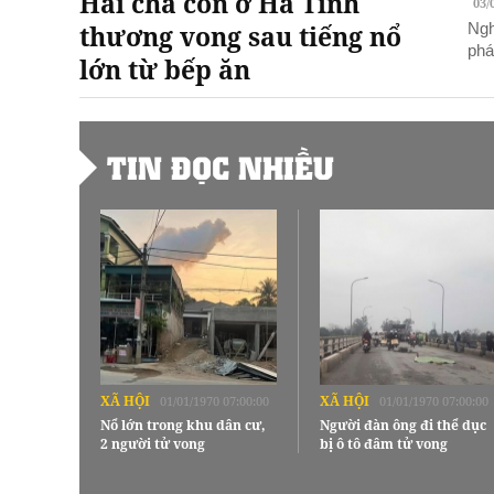
Hai cha con ở Hà Tĩnh
03/
thương vong sau tiếng nổ
Ngh
phá
lớn từ bếp ăn
TIN ĐỌC NHIỀU
XÃ HỘI
XÃ HỘI
01/01/1970 07:00:00
01/01/1970 07:00:00
Nổ lớn trong khu dân cư,
Người đàn ông đi thể dục
2 người tử vong
bị ô tô đâm tử vong