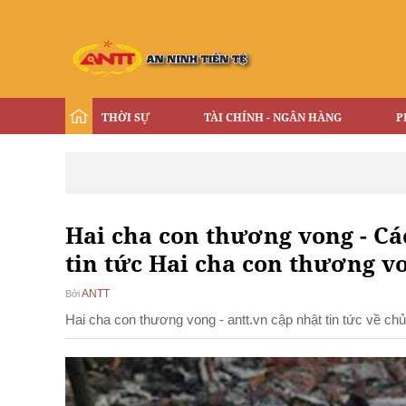
THỜI SỰ
TÀI CHÍNH - NGÂN HÀNG
P
Hai cha con thương vong - Các
tin tức Hai cha con thương v
ANTT
Bởi
Hai cha con thương vong - antt.vn cập nhật tin tức về c