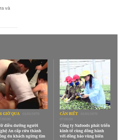
ra và
4 GIỜ QUA
CẦN BIẾT
01/01/1970
01/01/1970
7:00:00
07:00:00
ữ điều dưỡng người
Công ty Nafoods phát triển
ghệ An cấp cứu thành
kinh tế cùng đồng hành
ông du khách ngừng tim
với đồng bào vùng biên