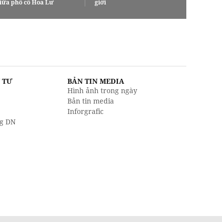
iữa phố cổ Hoa Lư
giới
U TƯ
BẢN TIN MEDIA
Hình ảnh trong ngày
Bản tin media
Inforgrafic
g DN