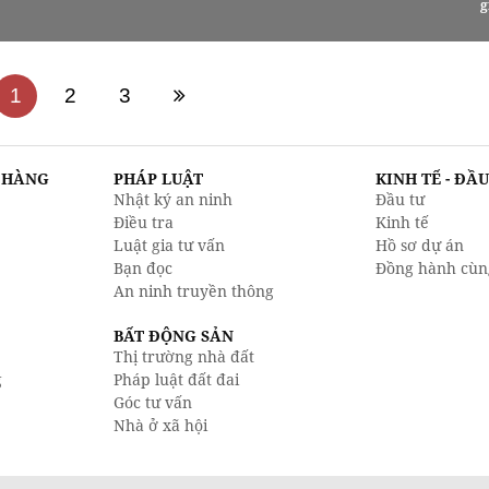
g
1
2
3
N HÀNG
PHÁP LUẬT
KINH TẾ - ĐẦ
Nhật ký an ninh
Đầu tư
Điều tra
Kinh tế
Luật gia tư vấn
Hồ sơ dự án
Bạn đọc
Đồng hành cùn
An ninh truyền thông
BẤT ĐỘNG SẢN
Thị trường nhà đất
g
Pháp luật đất đai
Góc tư vấn
Nhà ở xã hội