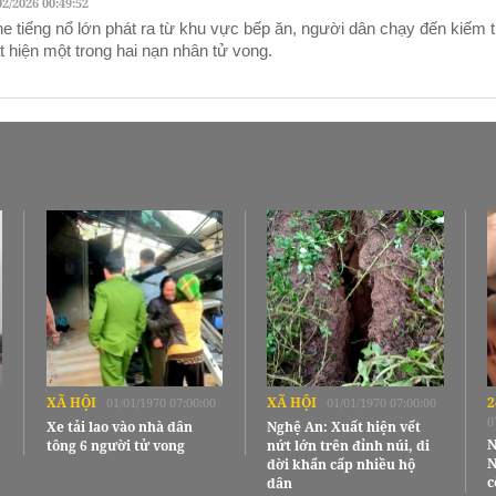
02/2026 00:49:52
e tiếng nổ lớn phát ra từ khu vực bếp ăn, người dân chạy đến kiếm t
t hiện một trong hai nạn nhân tử vong.
XÃ HỘI
XÃ HỘI
2
01/01/1970 07:00:00
01/01/1970 07:00:00
0
Xe tải lao vào nhà dân
Nghệ An: Xuất hiện vết
N
tông 6 người tử vong
nứt lớn trên đỉnh núi, di
N
dời khẩn cấp nhiều hộ
c
dân