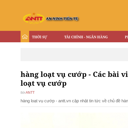
THỜI SỰ
TÀI CHÍNH - NGÂN HÀNG
P
hàng loạt vụ cướp - Các bài v
loạt vụ cướp
ANTT
Bởi
hàng loạt vụ cướp - antt.vn cập nhật tin tức về chủ đề h