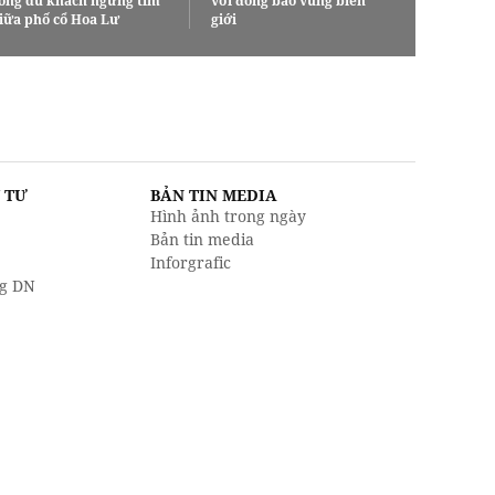
ông du khách ngừng tim
với đồng bào vùng biên
iữa phố cổ Hoa Lư
giới
U TƯ
BẢN TIN MEDIA
Hình ảnh trong ngày
Bản tin media
Inforgrafic
g DN