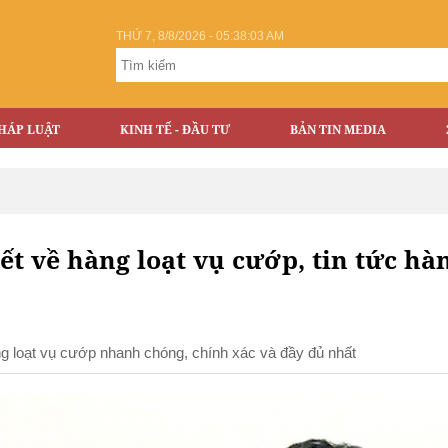
THỨ 7, 8/8/2026 - 05:38:03 AM
HÁP LUẬT
KINH TẾ - ĐẦU TƯ
BẢN TIN MEDIA
iết về hàng loạt vụ cướp, tin tức hà
àng loạt vụ cướp nhanh chóng, chính xác và đầy đủ nhất