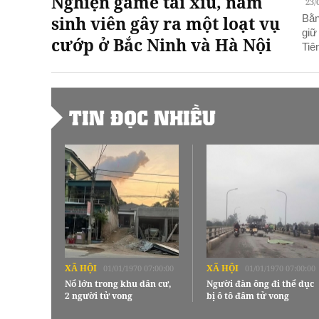
Nghiện game tài xỉu, nam
23/
sinh viên gây ra một loạt vụ
Bằn
giữ
cướp ở Bắc Ninh và Hà Nội
Tiê
TIN ĐỌC NHIỀU
XÃ HỘI
XÃ HỘI
01/01/1970 07:00:00
01/01/1970 07:00:00
Nổ lớn trong khu dân cư,
Người đàn ông đi thể dục
2 người tử vong
bị ô tô đâm tử vong