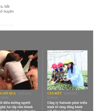
a, bắt
 ở huyện
4 GIỜ QUA
CẦN BIẾT
01/01/1970
01/01/1970
7:00:00
07:00:00
ữ điều dưỡng người
Công ty Nafoods phát triển
ghệ An cấp cứu thành
kinh tế cùng đồng hành