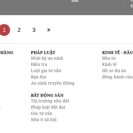
c
dân
g
1
2
3
N HÀNG
PHÁP LUẬT
KINH TẾ - ĐẦ
Nhật ký an ninh
Đầu tư
Điều tra
Kinh tế
Luật gia tư vấn
Hồ sơ dự án
Bạn đọc
Đồng hành cùn
An ninh truyền thông
BẤT ĐỘNG SẢN
Thị trường nhà đất
g
Pháp luật đất đai
Góc tư vấn
Nhà ở xã hội