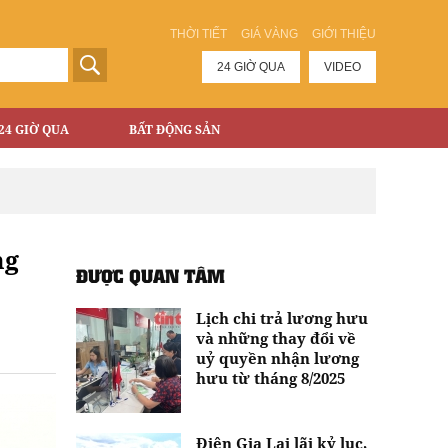
THỜI TIẾT
GIÁ VÀNG
GIỚI THIỆU
24 GIỜ QUA
VIDEO
24 GIỜ QUA
BẤT ĐỘNG SẢN
ng
ĐƯỢC QUAN TÂM
Lịch chi trả lương hưu
và những thay đổi về
uỷ quyền nhận lương
hưu từ tháng 8/2025
Điện Gia Lai lãi kỷ lục,