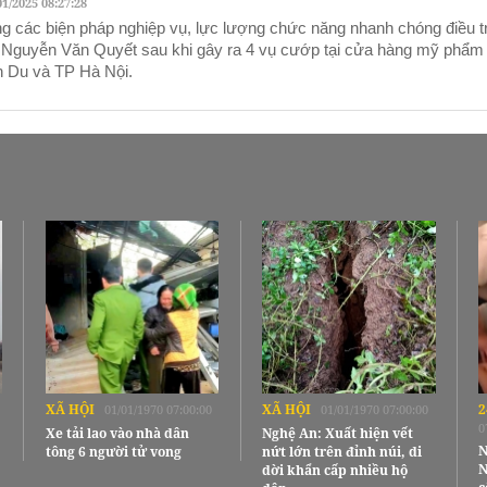
01/2025 08:27:28
g các biện pháp nghiệp vụ, lực lượng chức năng nhanh chóng điều tr
 Nguyễn Văn Quyết sau khi gây ra 4 vụ cướp tại cửa hàng mỹ phẩm
n Du và TP Hà Nội.
XÃ HỘI
XÃ HỘI
2
01/01/1970 07:00:00
01/01/1970 07:00:00
0
Xe tải lao vào nhà dân
Nghệ An: Xuất hiện vết
N
tông 6 người tử vong
nứt lớn trên đỉnh núi, di
N
dời khẩn cấp nhiều hộ