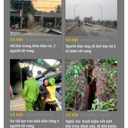
XÃ HỘI
01/01/1970 07:00:00
XÃ HỘI
01/01/1970 07:00:00
Nổ lớn trong khu dân cư, 2
Người đàn ông đi thể dục bị ô
người tử vong
tô đâm tử vong
XÃ HỘI
01/01/1970 07:00:00
XÃ HỘI
01/01/1970 07:00:00
Xe tải lao vào nhà dân tông 6
Nghệ An: Xuất hiện vết nứt
người tử vong
lớn trên đỉnh núi, di dời khẩn