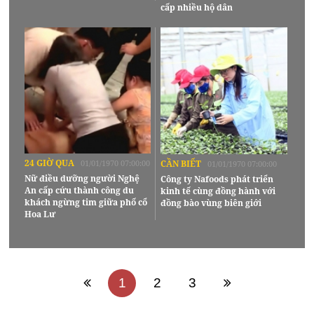
cấp nhiều hộ dân
24 GIỜ QUA
01/01/1970 07:00:00
CẦN BIẾT
01/01/1970 07:00:00
Nữ điều dưỡng người Nghệ
Công ty Nafoods phát triển
An cấp cứu thành công du
kinh tế cùng đồng hành với
khách ngừng tim giữa phố cổ
đồng bào vùng biên giới
Hoa Lư
1
2
3