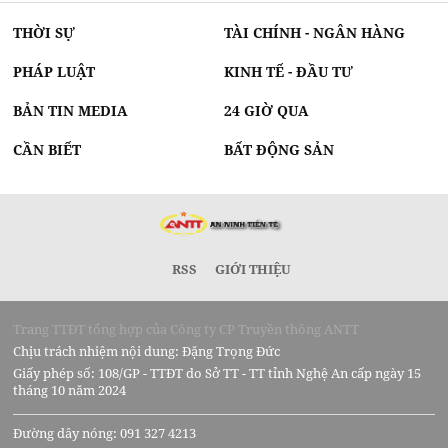
THỜI SỰ
TÀI CHÍNH - NGÂN HÀNG
PHÁP LUẬT
KINH TẾ - ĐẦU TƯ
BẢN TIN MEDIA
24 GIỜ QUA
CẦN BIẾT
BẤT ĐỘNG SẢN
RSS
GIỚI THIỆU
Trang TTĐT tổng hợp của Công ty CP Truyền thông ANTT
Chịu trách nhiệm nội dung: Đặng Trọng Đức
Giấy phép số: 108/GP - TTĐT do Sở TT - TT tỉnh Nghệ An cấp ngày 15
tháng 10 năm 2024
Đường dây nóng: 091 327 4213