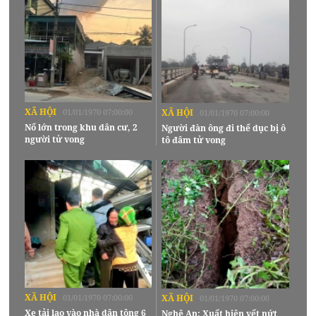
XÃ HỘI
01/01/1970 07:00:00
XÃ HỘI
01/01/1970 07:00:00
Nổ lớn trong khu dân cư, 2
Người đàn ông đi thể dục bị ô
người tử vong
tô đâm tử vong
XÃ HỘI
01/01/1970 07:00:00
XÃ HỘI
01/01/1970 07:00:00
Xe tải lao vào nhà dân tông 6
Nghệ An: Xuất hiện vết nứt