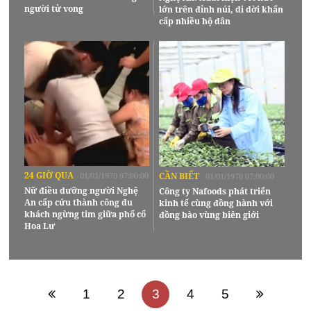
người tử vong
lớn trên đỉnh núi, di dời khẩn
cấp nhiều hộ dân
24 GIỜ QUA
01/01/1970 07:00:00
CẦN BIẾT
01/01/1970 07:00:00
Nữ điều dưỡng người Nghệ
Công ty Nafoods phát triển
An cấp cứu thành công du
kinh tế cùng đồng hành với
khách ngừng tim giữa phố cổ
đồng bào vùng biên giới
Hoa Lư
1
2
3
4
5