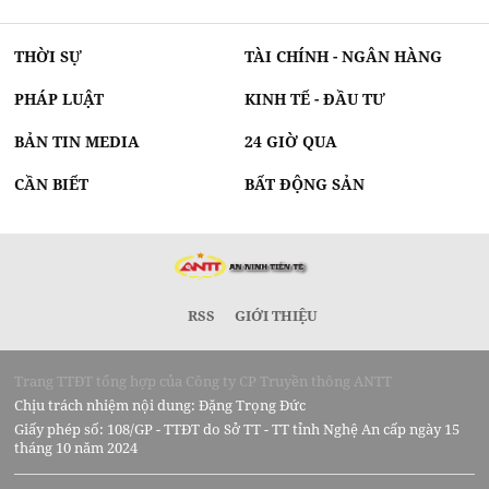
THỜI SỰ
TÀI CHÍNH - NGÂN HÀNG
PHÁP LUẬT
KINH TẾ - ĐẦU TƯ
BẢN TIN MEDIA
24 GIỜ QUA
CẦN BIẾT
BẤT ĐỘNG SẢN
RSS
GIỚI THIỆU
Trang TTĐT tổng hợp của Công ty CP Truyền thông ANTT
Chịu trách nhiệm nội dung: Đặng Trọng Đức
Giấy phép số: 108/GP - TTĐT do Sở TT - TT tỉnh Nghệ An cấp ngày 15
tháng 10 năm 2024