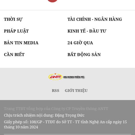
THỜI SỰ
TÀI CHÍNH - NGÂN HÀNG
PHÁP LUẬT
KINH TẾ - ĐẦU TƯ
BẢN TIN MEDIA
24 GIỜ QUA
CẦN BIẾT
BẤT ĐỘNG SẢN
RSS
GIỚI THIỆU
Trang TTĐT tổng hợp của Công ty CP Truyền thông ANTT
Chịu trách nhiệm nội dung: Đặng Trọng Đức
Giấy phép số: 108/GP - TTĐT do Sở TT - TT tỉnh Nghệ An cấp ngày 15
tháng 10 năm 2024