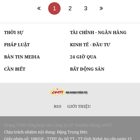
1
2
3
THỜI SỰ
TÀI CHÍNH - NGÂN HÀNG
PHÁP LUẬT
KINH TẾ - ĐẦU TƯ
BẢN TIN MEDIA
24 GIỜ QUA
CẦN BIẾT
BẤT ĐỘNG SẢN
RSS
GIỚI THIỆU
Trang TTĐT tổng hợp của Công ty CP Truyền thông ANTT
Chịu trách nhiệm nội dung: Đặng Trọng Đức
Giấy phép số: 108/GP - TTĐT do Sở TT - TT tỉnh Nghệ An cấp ngày 15