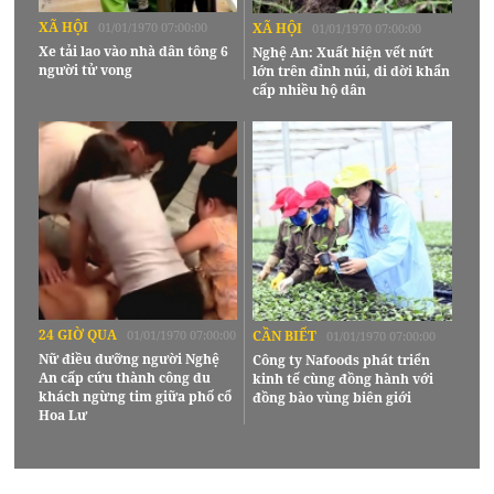
XÃ HỘI
01/01/1970 07:00:00
XÃ HỘI
01/01/1970 07:00:00
Xe tải lao vào nhà dân tông 6
Nghệ An: Xuất hiện vết nứt
người tử vong
lớn trên đỉnh núi, di dời khẩn
cấp nhiều hộ dân
24 GIỜ QUA
01/01/1970 07:00:00
CẦN BIẾT
01/01/1970 07:00:00
Nữ điều dưỡng người Nghệ
Công ty Nafoods phát triển
An cấp cứu thành công du
kinh tế cùng đồng hành với
khách ngừng tim giữa phố cổ
đồng bào vùng biên giới
Hoa Lư