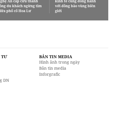
ghệ An cấp cứu thành
kinh tế cùng đồng hành
ông du khách ngừng tim
với đồng bào vùng biên
iữa phố cổ Hoa Lư
giới
U TƯ
BẢN TIN MEDIA
Hình ảnh trong ngày
Bản tin media
Inforgrafic
g DN