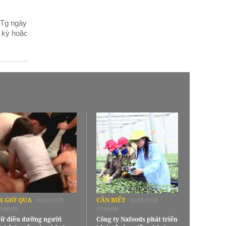
TTg ngày
 kỳ hoặc
4 GIỜ QUA
CẦN BIẾT
01/01/1970
01/01/1970
7:00:00
07:00:00
ữ điều dưỡng người
Công ty Nafoods phát triển