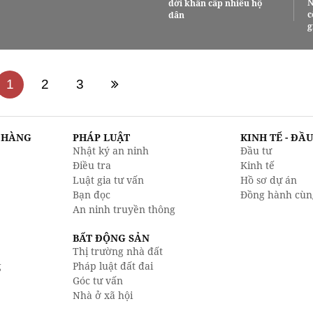
N
dời khẩn cấp nhiều hộ
c
dân
g
1
2
3
N HÀNG
PHÁP LUẬT
KINH TẾ - ĐẦ
Nhật ký an ninh
Đầu tư
Điều tra
Kinh tế
Luật gia tư vấn
Hồ sơ dự án
Bạn đọc
Đồng hành cùn
An ninh truyền thông
BẤT ĐỘNG SẢN
Thị trường nhà đất
g
Pháp luật đất đai
Góc tư vấn
Nhà ở xã hội