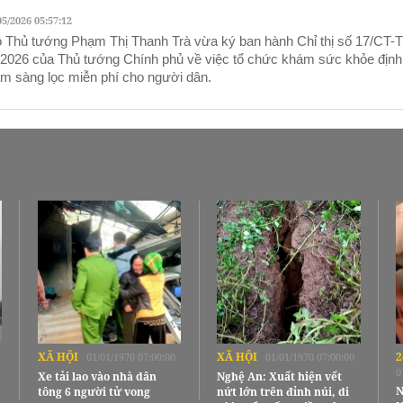
05/2026 05:57:12
 Thủ tướng Phạm Thị Thanh Trà vừa ký ban hành Chỉ thị số 17/CT-
/2026 của Thủ tướng Chính phủ về việc tổ chức khám sức khỏe định
m sàng lọc miễn phí cho người dân.
XÃ HỘI
XÃ HỘI
2
01/01/1970 07:00:00
01/01/1970 07:00:00
0
Xe tải lao vào nhà dân
Nghệ An: Xuất hiện vết
N
tông 6 người tử vong
nứt lớn trên đỉnh núi, di