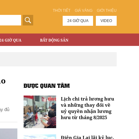
THỜI TIẾT
GIÁ VÀNG
GIỚI THIỆU
24 GIỜ QUA
VIDEO
24 GIỜ QUA
BẤT ĐỘNG SẢN
ho
ĐƯỢC QUAN TÂM
Lịch chi trả lương hưu
và những thay đổi về
ầy đủ
uỷ quyền nhận lương
hưu từ tháng 8/2025
Điện Gia Lai lãi kỷ lục,