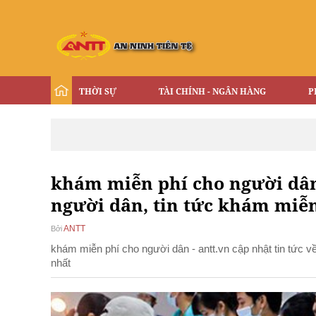
THỜI SỰ
TÀI CHÍNH - NGÂN HÀNG
P
khám miễn phí cho người dân 
người dân, tin tức khám miễ
ANTT
Bởi
khám miễn phí cho người dân - antt.vn cập nhật tin tức 
nhất