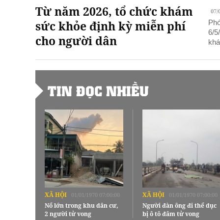
Từ năm 2026, tổ chức khám
07/
sức khỏe định kỳ miễn phí
Phó
6/5
cho người dân
khá
TIN ĐỌC NHIỀU
XÃ HỘI
XÃ HỘI
01/01/1970 07:00:00
01/01/1970 07:00:00
Nổ lớn trong khu dân cư,
Người đàn ông đi thể dục
2 người tử vong
bị ô tô đâm tử vong