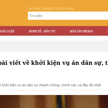
THỨ HAI, 10/8/2026 - 02:59:16 AM
HÁP LUẬT
KINH TẾ - ĐẦU TƯ
BẢN TIN MEDIA
ài viết về khởi kiện vụ án dân sự, t
 đề khởi kiện vụ án dân sự nhanh chóng, chính xác và đầy đủ nhất