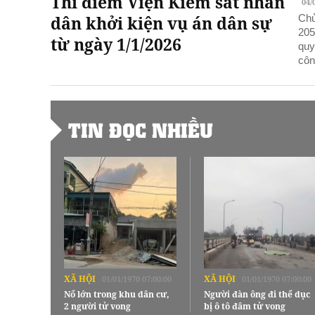
Thí điểm Viện Kiểm sát nhân
04/
dân khởi kiện vụ án dân sự
Chủ
205
từ ngày 1/1/2026
quy
côn
TIN ĐỌC NHIỀU
XÃ HỘI
XÃ HỘI
01/01/1970 07:00:00
01/01/1970 07:00:00
Nổ lớn trong khu dân cư,
Người đàn ông đi thể dục
2 người tử vong
bị ô tô đâm tử vong