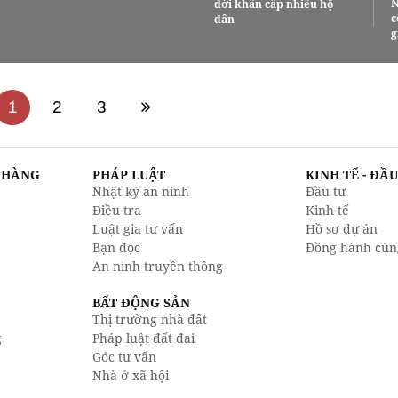
N
dời khẩn cấp nhiều hộ
c
dân
g
1
2
3
N HÀNG
PHÁP LUẬT
KINH TẾ - ĐẦ
Nhật ký an ninh
Đầu tư
Điều tra
Kinh tế
Luật gia tư vấn
Hồ sơ dự án
Bạn đọc
Đồng hành cùn
An ninh truyền thông
BẤT ĐỘNG SẢN
Thị trường nhà đất
g
Pháp luật đất đai
Góc tư vấn
Nhà ở xã hội