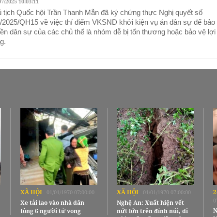
07/2025 10:03:11
 tịch Quốc hội Trần Thanh Mẫn đã ký chứng thực Nghị quyết số
/2025/QH15 về việc thí điểm VKSND khởi kiện vụ án dân sự để bảo
ền dân sự của các chủ thể là nhóm dễ bị tổn thương hoặc bảo vệ lợi
g.
XÃ HỘI
XÃ HỘI
2
01/01/1970 07:00:00
01/01/1970 07:00:00
0
Xe tải lao vào nhà dân
Nghệ An: Xuất hiện vết
N
tông 6 người tử vong
nứt lớn trên đỉnh núi, di