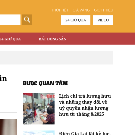
THỜI TIẾT
GIÁ VÀNG
GIỚI THIỆU
24 GIỜ QUA
VIDEO
24 GIỜ QUA
BẤT ĐỘNG SẢN
in
ĐƯỢC QUAN TÂM
Lịch chi trả lương hưu
và những thay đổi về
uỷ quyền nhận lương
hưu từ tháng 8/2025
Điện Gia Lai lãi kỷ lục,