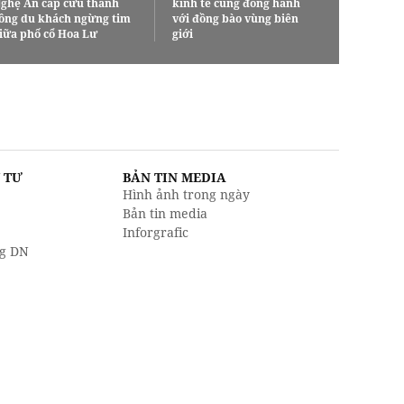
ghệ An cấp cứu thành
kinh tế cùng đồng hành
ông du khách ngừng tim
với đồng bào vùng biên
iữa phố cổ Hoa Lư
giới
U TƯ
BẢN TIN MEDIA
Hình ảnh trong ngày
Bản tin media
Inforgrafic
g DN