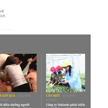
 vệ
 ích
4 GIỜ QUA
CẦN BIẾT
01/01/1970
01/01/1970
7:00:00
07:00:00
ữ điều dưỡng người
Công ty Nafoods phát triển