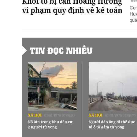
Khởi tố bị can Hoàng Hường
03/
vi phạm quy định về kế toán
Cơ 
Hườ
quả
TIN ĐỌC NHIỀU
XÃ HỘI
XÃ HỘI
01/01/1970 07:00:00
01/01/1970 07:00:00
Nổ lớn trong khu dân cư,
Người đàn ông đi thể dục
2 người tử vong
bị ô tô đâm tử vong