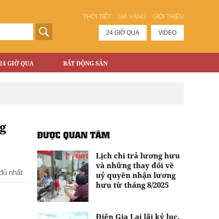
THỜI TIẾT
GIÁ VÀNG
GIỚI THIỆU
24 GIỜ QUA
VIDEO
24 GIỜ QUA
BẤT ĐỘNG SẢN
ng
ĐƯỢC QUAN TÂM
Lịch chi trả lương hưu
và những thay đổi về
đủ nhất
uỷ quyền nhận lương
hưu từ tháng 8/2025
Điện Gia Lai lãi kỷ lục,