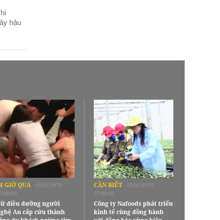
hị
gây hậu
4 GIỜ QUA
CẦN BIẾT
01/01/1970
01/01/1970
7:00:00
07:00:00
ữ điều dưỡng người
Công ty Nafoods phát triển
ghệ An cấp cứu thành
kinh tế cùng đồng hành