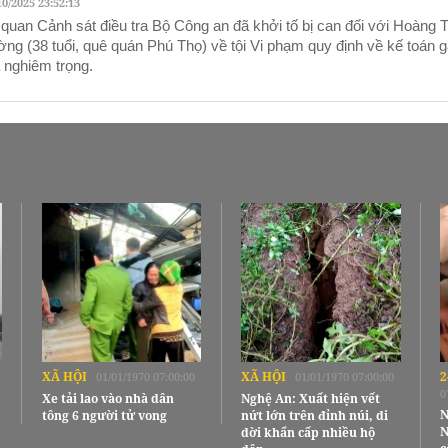
10/2025 23:52:13
quan Cảnh sát điều tra Bộ Công an đã khởi tố bị can đối với Hoàng T
ng (38 tuổi, quê quán Phú Thọ) về tội Vi phạm quy định về kế toán 
 nghiêm trọng.
XÃ HỘI
XÃ HỘI
2
01/01/1970 07:00:00
01/01/1970 07:00:00
0
Xe tải lao vào nhà dân
Nghệ An: Xuất hiện vết
N
tông 6 người tử vong
nứt lớn trên đỉnh núi, di
N
dời khẩn cấp nhiều hộ