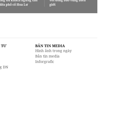
ông du khách ngừng tim
với đồng bào vùng biên
iữa phố cổ Hoa Lư
giới
U TƯ
BẢN TIN MEDIA
Hình ảnh trong ngày
Bản tin media
Inforgrafic
g DN