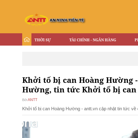
THỜI SỰ
TÀI CHÍNH - NGÂN HÀNG
P
Khởi tố bị can Hoàng Hường - 
Hường, tin tức Khởi tố bị c
ANTT
Bởi
Khởi tố bị can Hoàng Hường - antt.vn cập nhật tin tức v