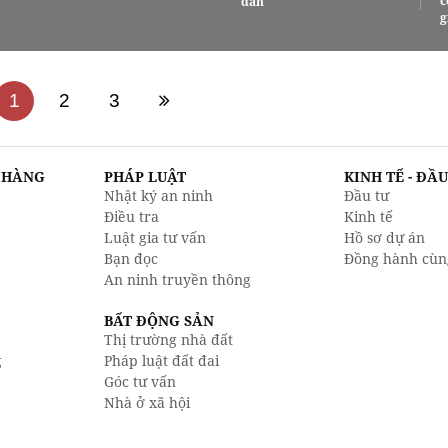
c
dân
g
1
2
3
N HÀNG
PHÁP LUẬT
KINH TẾ - ĐẦ
Nhật ký an ninh
Đầu tư
Điều tra
Kinh tế
Luật gia tư vấn
Hồ sơ dự án
Bạn đọc
Đồng hành cùn
An ninh truyền thông
BẤT ĐỘNG SẢN
Thị trường nhà đất
g
Pháp luật đất đai
Góc tư vấn
Nhà ở xã hội