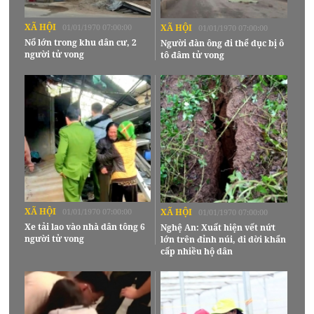
XÃ HỘI
01/01/1970 07:00:00
XÃ HỘI
01/01/1970 07:00:00
Nổ lớn trong khu dân cư, 2
Người đàn ông đi thể dục bị ô
người tử vong
tô đâm tử vong
XÃ HỘI
01/01/1970 07:00:00
XÃ HỘI
01/01/1970 07:00:00
Xe tải lao vào nhà dân tông 6
Nghệ An: Xuất hiện vết nứt
người tử vong
lớn trên đỉnh núi, di dời khẩn
cấp nhiều hộ dân