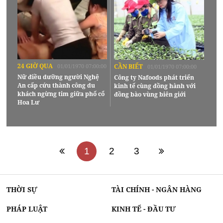
24 GIỜ QUA
01/01/1970 07:00:00
CẦN BIẾT
01/01/1970 07:00:00
Nữ điều dưỡng người Nghệ
Công ty Nafoods phát triển
An cấp cứu thành công du
kinh tế cùng đồng hành với
khách ngừng tim giữa phố cổ
đồng bào vùng biên giới
Hoa Lư
1
2
3
THỜI SỰ
TÀI CHÍNH - NGÂN HÀNG
PHÁP LUẬT
KINH TẾ - ĐẦU TƯ