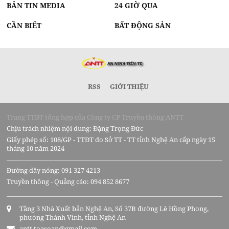
BẢN TIN MEDIA
24 GIỜ QUA
CẦN BIẾT
BẤT ĐỘNG SẢN
RSS
GIỚI THIỆU
Trang TTĐT tổng hợp của Công ty CP Truyền thông ANTT
Chịu trách nhiệm nội dung: Đặng Trọng Đức
Giấy phép số: 108/GP - TTĐT do Sở TT - TT tỉnh Nghệ An cấp ngày 15
tháng 10 năm 2024
Đường dây nóng: 091 327 4213
Truyền thông - Quảng cáo: 094 852 8677
Tầng 3 Nhà Xuất bản Nghệ An, Số 37B đường Lê Hồng Phong,
phường Thành Vinh, tỉnh Nghệ An
antt.toasoan@gmail.com