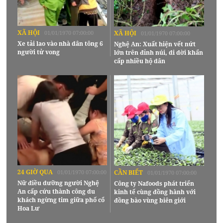
XÃ HỘI
01/01/1970 07:00:00
XÃ HỘI
01/01/1970 07:00:00
Xe tải lao vào nhà dân tông 6
Nghệ An: Xuất hiện vết nứt
người tử vong
lớn trên đỉnh núi, di dời khẩn
cấp nhiều hộ dân
24 GIỜ QUA
01/01/1970 07:00:00
CẦN BIẾT
01/01/1970 07:00:00
Nữ điều dưỡng người Nghệ
Công ty Nafoods phát triển
An cấp cứu thành công du
kinh tế cùng đồng hành với
khách ngừng tim giữa phố cổ
đồng bào vùng biên giới
Hoa Lư