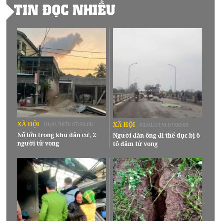
TIN ĐỌC NHIỀU
XÃ HỘI
01/01/1970 07:00:00
XÃ HỘI
01/01/1970 07:00:00
Nổ lớn trong khu dân cư, 2
Người đàn ông đi thể dục bị ô
người tử vong
tô đâm tử vong