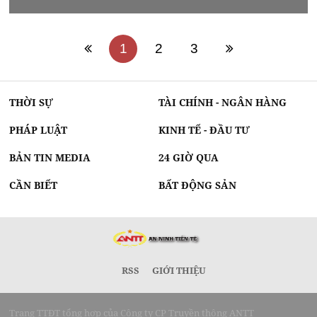
1
2
3
THỜI SỰ
TÀI CHÍNH - NGÂN HÀNG
PHÁP LUẬT
KINH TẾ - ĐẦU TƯ
BẢN TIN MEDIA
24 GIỜ QUA
CẦN BIẾT
BẤT ĐỘNG SẢN
RSS
GIỚI THIỆU
Trang TTĐT tổng hợp của Công ty CP Truyền thông ANTT