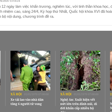
04/2026 13:14:24
 12 ngày làm việc khẩn trương, nghiêm túc, với tinh thần khoa học, 
ch nhiệm cao, sáng 24/4, Kỳ họp thứ Nhất, Quốc hội khóa XVI đã hoà
n bộ nội dung, chương trình đề ra.
XÃ HỘI
XÃ HỘI
2
01/01/1970 07:00:00
01/01/1970 07:00:00
0
Xe tải lao vào nhà dân
Nghệ An: Xuất hiện vết
N
tông 6 người tử vong
nứt lớn trên đỉnh núi, di
N
dời khẩn cấp nhiều hộ