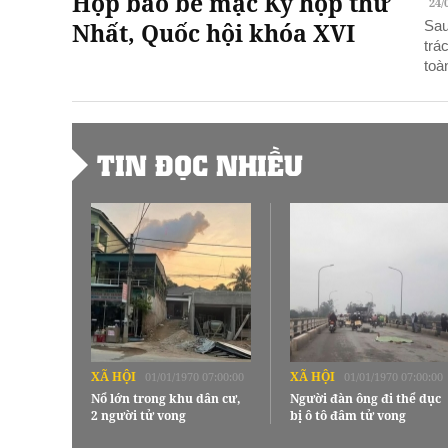
Họp báo bế mạc Kỳ họp thứ
24/
Nhất, Quốc hội khóa XVI
Sau
trá
toà
TIN ĐỌC NHIỀU
XÃ HỘI
XÃ HỘI
01/01/1970 07:00:00
01/01/1970 07:00:00
Nổ lớn trong khu dân cư,
Người đàn ông đi thể dục
2 người tử vong
bị ô tô đâm tử vong