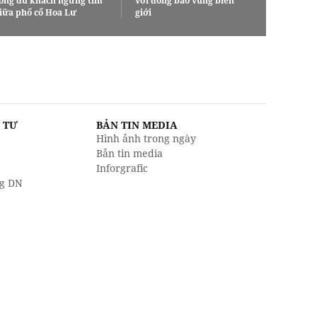
ông du khách ngừng tim
với đồng bào vùng biên
iữa phố cổ Hoa Lư
giới
U TƯ
BẢN TIN MEDIA
Hình ảnh trong ngày
Bản tin media
Inforgrafic
g DN