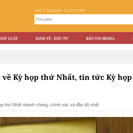
THỨ 7, 8/8/2026 - 01:32:33 PM
HÁP LUẬT
KINH TẾ - ĐẦU TƯ
BẢN TIN MEDIA
t về Kỳ họp thứ Nhất, tin tức Kỳ họp
họp thứ Nhất nhanh chóng, chính xác và đầy đủ nhất