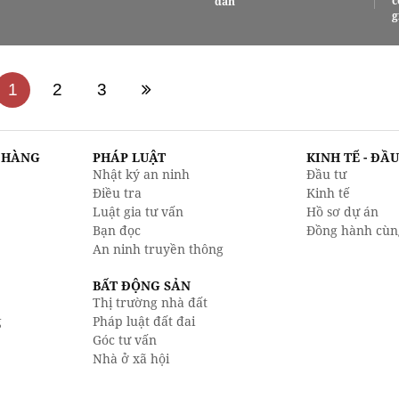
c
dân
g
1
2
3
N HÀNG
PHÁP LUẬT
KINH TẾ - ĐẦ
Nhật ký an ninh
Đầu tư
Điều tra
Kinh tế
Luật gia tư vấn
Hồ sơ dự án
Bạn đọc
Đồng hành cùn
An ninh truyền thông
BẤT ĐỘNG SẢN
Thị trường nhà đất
g
Pháp luật đất đai
Góc tư vấn
Nhà ở xã hội