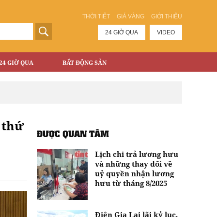
THỜI TIẾT
GIÁ VÀNG
GIỚI THIỆU
24 GIỜ QUA
VIDEO
24 GIỜ QUA
BẤT ĐỘNG SẢN
 thứ
ĐƯỢC QUAN TÂM
Lịch chi trả lương hưu
và những thay đổi về
uỷ quyền nhận lương
hưu từ tháng 8/2025
Điện Gia Lai lãi kỷ lục,