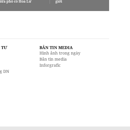
iữa phố cổ Hoa Lư
giới
U TƯ
BẢN TIN MEDIA
Hình ảnh trong ngày
Bản tin media
Inforgrafic
g DN