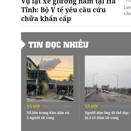
Vụ lật xe giường nằm tại Hà
25/
Tĩnh: Bộ Y tế yêu cầu cứu
Liê
cầu
chữa khẩn cấp
TIN ĐỌC NHIỀU
XÃ HỘI
XÃ HỘI
01/01/1970 07:00:00
01/01/1970 07:00:00
Nổ lớn trong khu dân cư,
Người đàn ông đi thể dục
2 người tử vong
bị ô tô đâm tử vong