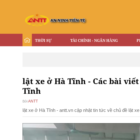
THỜI SỰ
TÀI CHÍNH - NGÂN HÀNG
P
lật xe ở Hà Tĩnh - Các bài viết
Tĩnh
ANTT
Bởi
lật xe ở Hà Tĩnh - antt.vn cập nhật tin tức về chủ đề lật