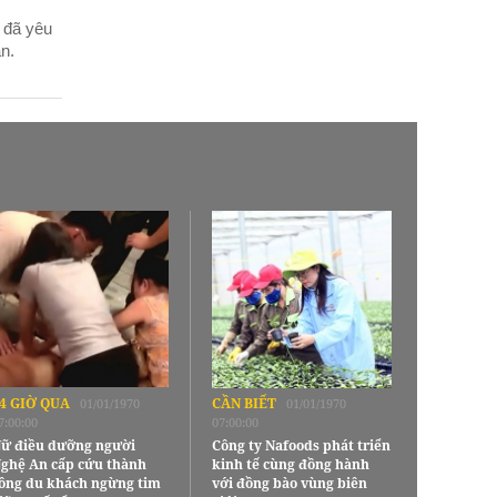
 đã yêu
n.
4 GIỜ QUA
CẦN BIẾT
01/01/1970
01/01/1970
7:00:00
07:00:00
ữ điều dưỡng người
Công ty Nafoods phát triển
ghệ An cấp cứu thành
kinh tế cùng đồng hành
ông du khách ngừng tim
với đồng bào vùng biên