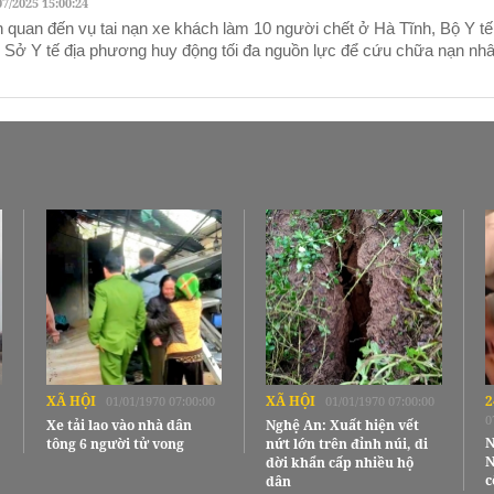
07/2025 15:00:24
n quan đến vụ tai nạn xe khách làm 10 người chết ở Hà Tĩnh, Bộ Y tế
 Sở Y tế địa phương huy động tối đa nguồn lực để cứu chữa nạn nhâ
XÃ HỘI
XÃ HỘI
2
01/01/1970 07:00:00
01/01/1970 07:00:00
0
Xe tải lao vào nhà dân
Nghệ An: Xuất hiện vết
N
tông 6 người tử vong
nứt lớn trên đỉnh núi, di
N
dời khẩn cấp nhiều hộ
c
dân