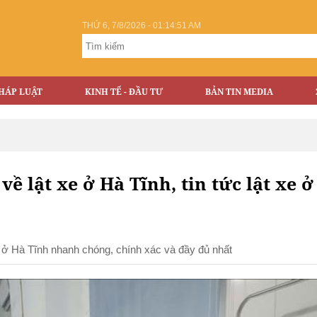
THỨ 6, 7/8/2026 - 01:14:52 AM
HÁP LUẬT
KINH TẾ - ĐẦU TƯ
BẢN TIN MEDIA
 về lật xe ở Hà Tĩnh, tin tức lật xe 
 xe ở Hà Tĩnh nhanh chóng, chính xác và đầy đủ nhất