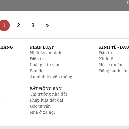
g
1
2
3
N HÀNG
PHÁP LUẬT
KINH TẾ - ĐẦ
Nhật ký an ninh
Đầu tư
Điều tra
Kinh tế
Luật gia tư vấn
Hồ sơ dự án
Bạn đọc
Đồng hành cùn
An ninh truyền thông
BẤT ĐỘNG SẢN
Thị trường nhà đất
g
Pháp luật đất đai
Góc tư vấn
Nhà ở xã hội