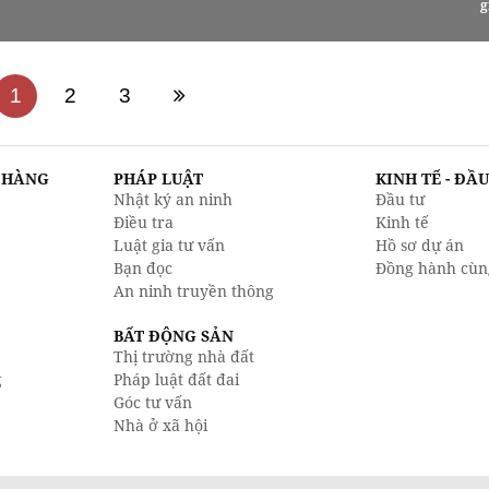
g
1
2
3
N HÀNG
PHÁP LUẬT
KINH TẾ - ĐẦ
Nhật ký an ninh
Đầu tư
Điều tra
Kinh tế
Luật gia tư vấn
Hồ sơ dự án
Bạn đọc
Đồng hành cùn
An ninh truyền thông
BẤT ĐỘNG SẢN
Thị trường nhà đất
g
Pháp luật đất đai
Góc tư vấn
Nhà ở xã hội