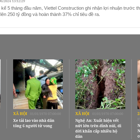
06/2024 13:12:29
 kế 5 tháng đầu năm, Viettel Construction ghi nhận lợi nhuận trước t
lên 250 tỷ đồng và hoàn thành 37% chỉ tiêu đề ra.
XÃ HỘI
XÃ HỘI
2
01/01/1970 07:00:00
01/01/1970 07:00:00
0
Xe tải lao vào nhà dân
Nghệ An: Xuất hiện vết
N
tông 6 người tử vong
nứt lớn trên đỉnh núi, di
N
dời khẩn cấp nhiều hộ
c
dân