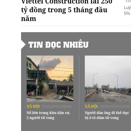
Viettel Construction lãi 250
13/
tỷ đồng trong 5 tháng đầu
Luỹ
5% 
năm
TIN ĐỌC NHIỀU
XÃ HỘI
XÃ HỘI
01/01/1970 07:00:00
01/01/1970 07:00:00
Nổ lớn trong khu dân cư,
Người đàn ông đi thể dục
2 người tử vong
bị ô tô đâm tử vong