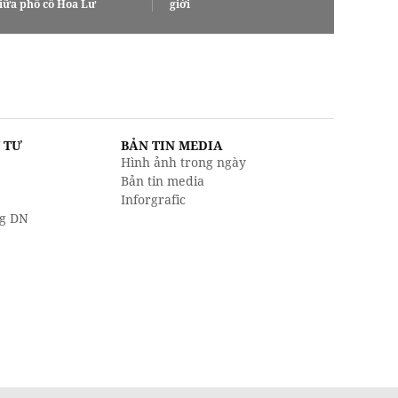
iữa phố cổ Hoa Lư
giới
U TƯ
BẢN TIN MEDIA
Hình ảnh trong ngày
Bản tin media
Inforgrafic
g DN