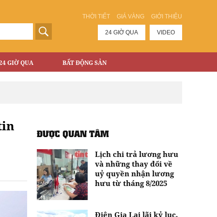
THỜI TIẾT
GIÁ VÀNG
GIỚI THIỆU
24 GIỜ QUA
VIDEO
24 GIỜ QUA
BẤT ĐỘNG SẢN
tin
ĐƯỢC QUAN TÂM
Lịch chi trả lương hưu
và những thay đổi về
uỷ quyền nhận lương
hưu từ tháng 8/2025
Điện Gia Lai lãi kỷ lục,