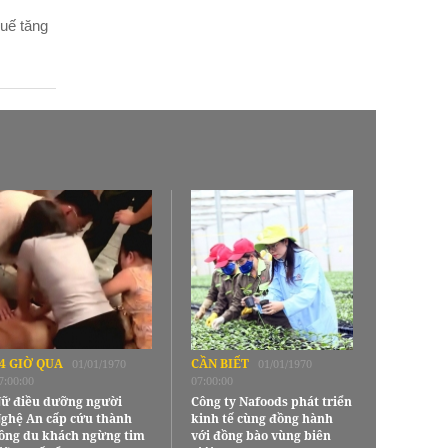
huế tăng
4 GIỜ QUA
CẦN BIẾT
01/01/1970
01/01/1970
7:00:00
07:00:00
ữ điều dưỡng người
Công ty Nafoods phát triển
ghệ An cấp cứu thành
kinh tế cùng đồng hành
ông du khách ngừng tim
với đồng bào vùng biên