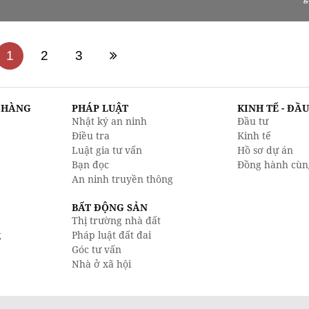
1
2
3
N HÀNG
PHÁP LUẬT
KINH TẾ - ĐẦ
Nhật ký an ninh
Đầu tư
Điều tra
Kinh tế
Luật gia tư vấn
Hồ sơ dự án
Bạn đọc
Đồng hành cùn
An ninh truyền thông
BẤT ĐỘNG SẢN
Thị trường nhà đất
g
Pháp luật đất đai
Góc tư vấn
Nhà ở xã hội