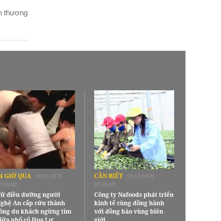
n thương
4 GIỜ QUA
CẦN BIẾT
01/01/1970
01/01/1970
7:00:00
07:00:00
ữ điều dưỡng người
Công ty Nafoods phát triển
ghệ An cấp cứu thành
kinh tế cùng đồng hành
ông du khách ngừng tim
với đồng bào vùng biên
iữa phố cổ Hoa Lư
giới