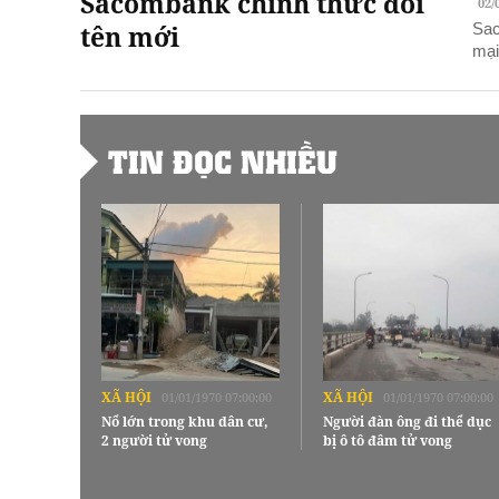
Sacombank chính thức đổi
02/
tên mới
Sac
mại
TIN ĐỌC NHIỀU
XÃ HỘI
XÃ HỘI
01/01/1970 07:00:00
01/01/1970 07:00:00
Nổ lớn trong khu dân cư,
Người đàn ông đi thể dục
2 người tử vong
bị ô tô đâm tử vong