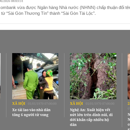
06/2026 08:03:51
ombank vừa được Ngân hàng Nhà nước (NHNN) chấp thuận đổi tê
 từ “Sài Gòn Thương Tín” thành “Sài Gòn Tài Lộc”.
XÃ HỘI
XÃ HỘI
2
01/01/1970 07:00:00
01/01/1970 07:00:00
0
Xe tải lao vào nhà dân
Nghệ An: Xuất hiện vết
N
tông 6 người tử vong
nứt lớn trên đỉnh núi, di
N
dời khẩn cấp nhiều hộ
c
dân
g