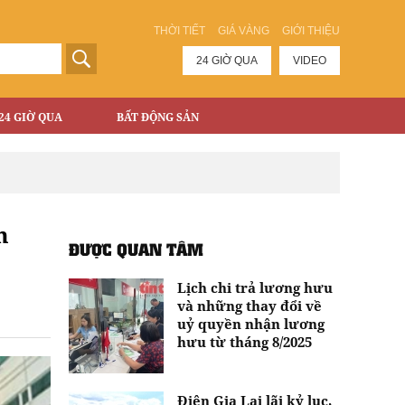
THỜI TIẾT
GIÁ VÀNG
GIỚI THIỆU
24 GIỜ QUA
VIDEO
24 GIỜ QUA
BẤT ĐỘNG SẢN
n
ĐƯỢC QUAN TÂM
Lịch chi trả lương hưu
và những thay đổi về
uỷ quyền nhận lương
hưu từ tháng 8/2025
Điện Gia Lai lãi kỷ lục,