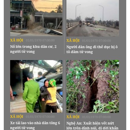
XÃ HỘI
01/01/1970 07:00:00
XÃ HỘI
01/01/1970 07:00:00
Nổ lớn trong khu dân cư, 2
Người đàn ông đi thể dục bị ô
người tử vong
tô đâm tử vong
XÃ HỘI
01/01/1970 07:00:00
XÃ HỘI
01/01/1970 07:00:00
Xe tải lao vào nhà dân tông 6
Nghệ An: Xuất hiện vết nứt
người tử vong
lớn trên đỉnh núi, di dời khẩn