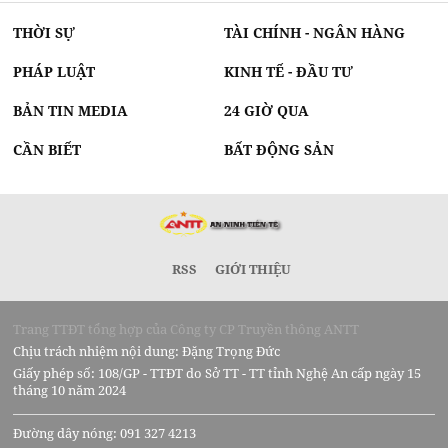
THỜI SỰ
TÀI CHÍNH - NGÂN HÀNG
PHÁP LUẬT
KINH TẾ - ĐẦU TƯ
BẢN TIN MEDIA
24 GIỜ QUA
CẦN BIẾT
BẤT ĐỘNG SẢN
RSS
GIỚI THIỆU
Trang TTĐT tổng hợp của Công ty CP Truyền thông ANTT
Chịu trách nhiệm nội dung: Đặng Trọng Đức
Giấy phép số: 108/GP - TTĐT do Sở TT - TT tỉnh Nghệ An cấp ngày 15
tháng 10 năm 2024
Đường dây nóng: 091 327 4213