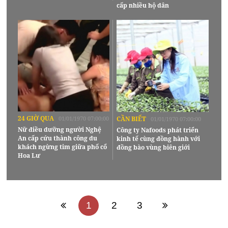
cấp nhiều hộ dân
24 GIỜ QUA
01/01/1970 07:00:00
CẦN BIẾT
01/01/1970 07:00:00
Nữ điều dưỡng người Nghệ
Công ty Nafoods phát triển
An cấp cứu thành công du
kinh tế cùng đồng hành với
khách ngừng tim giữa phố cổ
đồng bào vùng biên giới
Hoa Lư
1
2
3