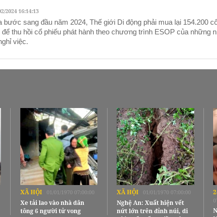
02/2024 16:14:13
 bước sang đầu năm 2024, Thế giới Di động phải mua lại 154.200 cổ
 để thu hồi cổ phiếu phát hành theo chương trình ESOP của những n
nghỉ việc.
XÃ HỘI
XÃ HỘI
2
01/01/1970 07:00:00
01/01/1970 07:00:00
0
Xe tải lao vào nhà dân
Nghệ An: Xuất hiện vết
N
tông 6 người tử vong
nứt lớn trên đỉnh núi, di