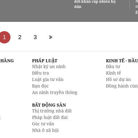
N
dời khẩn cấp nhiều hộ
c
dân
g
1
2
3
N HÀNG
PHÁP LUẬT
KINH TẾ - ĐẦ
Nhật ký an ninh
Đầu tư
Điều tra
Kinh tế
Luật gia tư vấn
Hồ sơ dự án
Bạn đọc
Đồng hành cùn
An ninh truyền thông
BẤT ĐỘNG SẢN
Thị trường nhà đất
g
Pháp luật đất đai
Góc tư vấn
Nhà ở xã hội