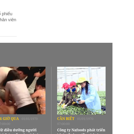
 phiếu
hân viên
4 GIỜ QUA
CẦN BIẾT
01/01/1970
01/01/1970
7:00:00
07:00:00
ữ điều dưỡng người
Công ty Nafoods phát triển