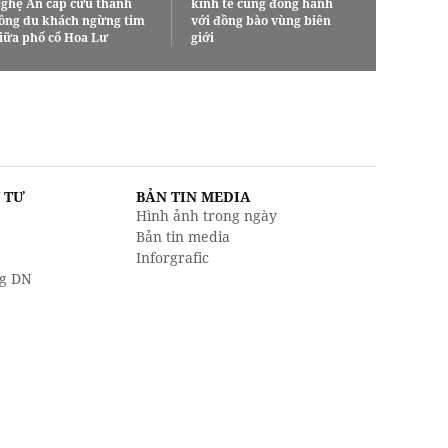
ghệ An cấp cứu thành
kinh tế cùng đồng hành
ông du khách ngừng tim
với đồng bào vùng biên
iữa phố cổ Hoa Lư
giới
U TƯ
BẢN TIN MEDIA
Hình ảnh trong ngày
Bản tin media
Inforgrafic
g DN