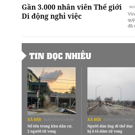
Gần 3.000 nhân viên Thế giới
06/
Di động nghỉ việc
Vừa
quỹ
đã 
TIN ĐỌC NHIỀU
XÃ HỘI
XÃ HỘI
01/01/1970 07:00:00
01/01/1970 07:00:00
Nổ lớn trong khu dân cư,
Người đàn ông đi thể dục
2 người tử vong
bị ô tô đâm tử vong