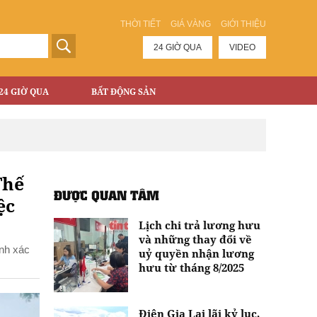
THỜI TIẾT
GIÁ VÀNG
GIỚI THIỆU
24 GIỜ QUA
VIDEO
24 GIỜ QUA
BẤT ĐỘNG SẢN
Thế
ĐƯỢC QUAN TÂM
ệc
Lịch chi trả lương hưu
và những thay đổi về
ính xác
uỷ quyền nhận lương
hưu từ tháng 8/2025
Điện Gia Lai lãi kỷ lục,