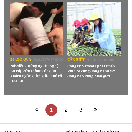
24 GIỜ QUA
01/01/1970 07:00:00
CẦN BIẾT
01/01/1970 07:00:00
Nữ điều dưỡng người Nghệ
Công ty Nafoods phát triển
An cấp cứu thành công du
kinh tế cùng đồng hành với
khách ngừng tim giữa phố cổ
đồng bào vùng biên giới
Hoa Lư
1
2
3