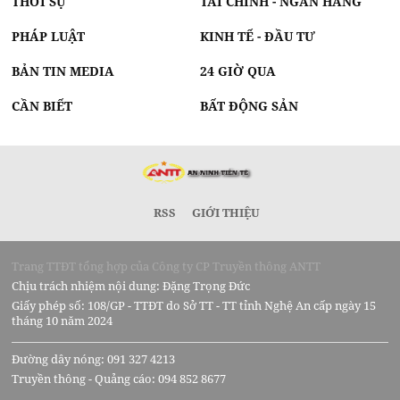
THỜI SỰ
TÀI CHÍNH - NGÂN HÀNG
PHÁP LUẬT
KINH TẾ - ĐẦU TƯ
BẢN TIN MEDIA
24 GIỜ QUA
CẦN BIẾT
BẤT ĐỘNG SẢN
RSS
GIỚI THIỆU
Trang TTĐT tổng hợp của Công ty CP Truyền thông ANTT
Chịu trách nhiệm nội dung: Đặng Trọng Đức
Giấy phép số: 108/GP - TTĐT do Sở TT - TT tỉnh Nghệ An cấp ngày 15
tháng 10 năm 2024
Đường dây nóng: 091 327 4213
Truyền thông - Quảng cáo: 094 852 8677