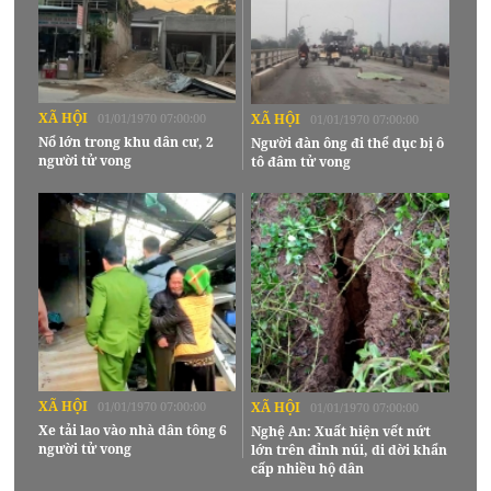
XÃ HỘI
01/01/1970 07:00:00
XÃ HỘI
01/01/1970 07:00:00
Nổ lớn trong khu dân cư, 2
Người đàn ông đi thể dục bị ô
người tử vong
tô đâm tử vong
XÃ HỘI
01/01/1970 07:00:00
XÃ HỘI
01/01/1970 07:00:00
Xe tải lao vào nhà dân tông 6
Nghệ An: Xuất hiện vết nứt
người tử vong
lớn trên đỉnh núi, di dời khẩn
cấp nhiều hộ dân