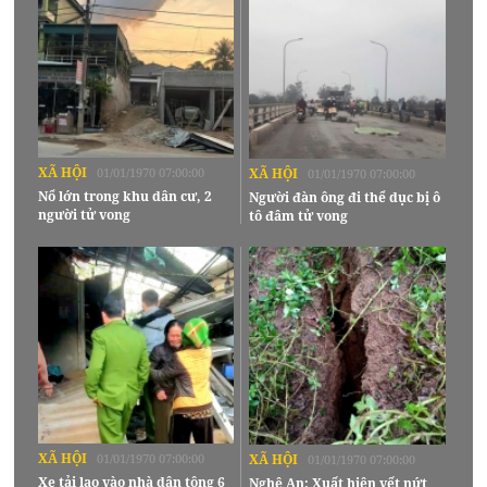
XÃ HỘI
01/01/1970 07:00:00
XÃ HỘI
01/01/1970 07:00:00
Nổ lớn trong khu dân cư, 2
Người đàn ông đi thể dục bị ô
người tử vong
tô đâm tử vong
XÃ HỘI
01/01/1970 07:00:00
XÃ HỘI
01/01/1970 07:00:00
Xe tải lao vào nhà dân tông 6
Nghệ An: Xuất hiện vết nứt