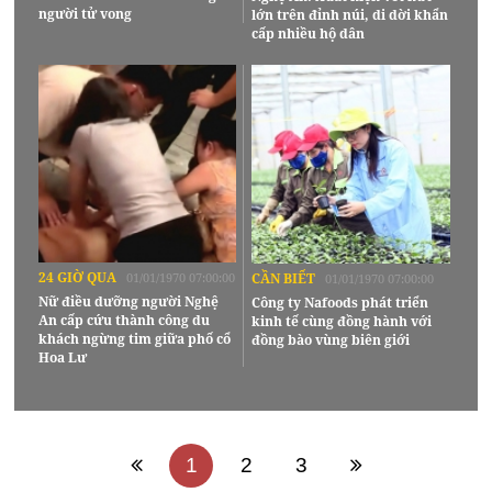
người tử vong
lớn trên đỉnh núi, di dời khẩn
cấp nhiều hộ dân
24 GIỜ QUA
01/01/1970 07:00:00
CẦN BIẾT
01/01/1970 07:00:00
Nữ điều dưỡng người Nghệ
Công ty Nafoods phát triển
An cấp cứu thành công du
kinh tế cùng đồng hành với
khách ngừng tim giữa phố cổ
đồng bào vùng biên giới
Hoa Lư
1
2
3