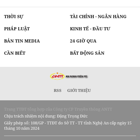
THỜI SỰ
TÀI CHÍNH - NGÂN HÀNG
PHÁP LUẬT
KINH TẾ - ĐẦU TƯ
BẢN TIN MEDIA
24 GIỜ QUA
CẦN BIẾT
BẤT ĐỘNG SẢN
RSS
GIỚI THIỆU
Trang TTĐT tổng hợp của Công ty CP Truyền thông ANTT
Chịu trách nhiệm nội dung: Đặng Trọng Đức
Giấy phép số: 108/GP - TTĐT do Sở TT - TT tỉnh Nghệ An cấp ngày 15
tháng 10 năm 2024