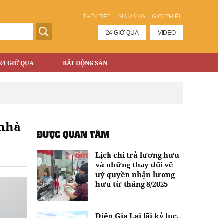
THỜI TIẾT
GIÁ VÀNG
GIỚI THIỆU
24 GIỜ QUA
VIDEO
24 GIỜ QUA
BẤT ĐỘNG SẢN
 nhà
ĐƯỢC QUAN TÂM
Lịch chi trả lương hưu
và những thay đổi về
uỷ quyền nhận lương
hưu từ tháng 8/2025
Điện Gia Lai lãi kỷ lục,