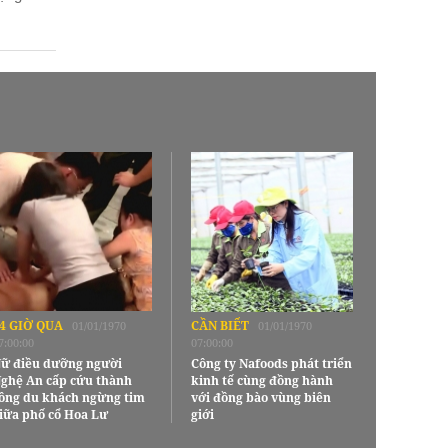
4 GIỜ QUA
CẦN BIẾT
01/01/1970
01/01/1970
7:00:00
07:00:00
ữ điều dưỡng người
Công ty Nafoods phát triển
ghệ An cấp cứu thành
kinh tế cùng đồng hành
ông du khách ngừng tim
với đồng bào vùng biên
iữa phố cổ Hoa Lư
giới