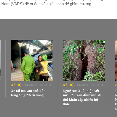
t Nam (VARS) đề xuất nhiều giải pháp để ghìm cương.
XÃ HỘI
XÃ HỘI
2
01/01/1970 07:00:00
01/01/1970 07:00:00
0
Xe tải lao vào nhà dân
Nghệ An: Xuất hiện vết
N
tông 6 người tử vong
nứt lớn trên đỉnh núi, di
N
dời khẩn cấp nhiều hộ
c
dân
g