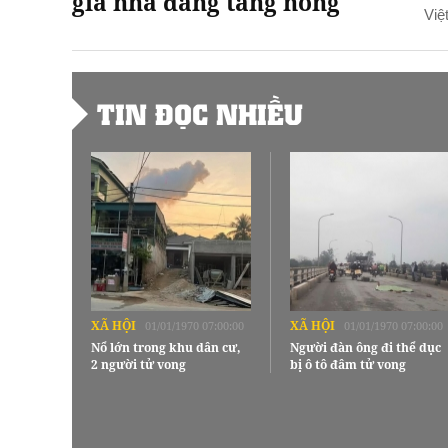
giá nhà đang tăng nóng
Việ
TIN ĐỌC NHIỀU
XÃ HỘI
XÃ HỘI
01/01/1970 07:00:00
01/01/1970 07:00:00
Nổ lớn trong khu dân cư,
Người đàn ông đi thể dục
2 người tử vong
bị ô tô đâm tử vong