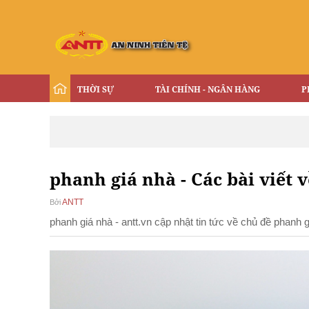
THỜI SỰ
TÀI CHÍNH - NGÂN HÀNG
P
phanh giá nhà - Các bài viết 
ANTT
Bởi
phanh giá nhà - antt.vn cập nhật tin tức về chủ đề phanh