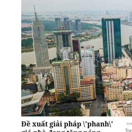
Đề xuất giải pháp \'phanh\'
11/
Trư