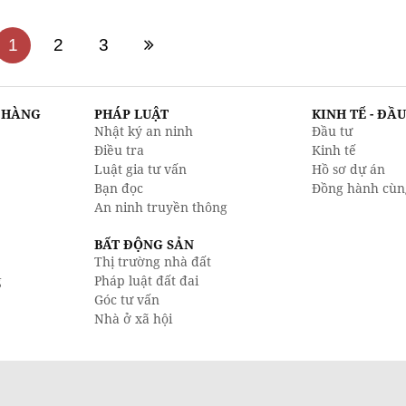
1
2
3
N HÀNG
PHÁP LUẬT
KINH TẾ - ĐẦ
Nhật ký an ninh
Đầu tư
Điều tra
Kinh tế
Luật gia tư vấn
Hồ sơ dự án
Bạn đọc
Đồng hành cùn
An ninh truyền thông
BẤT ĐỘNG SẢN
Thị trường nhà đất
g
Pháp luật đất đai
Góc tư vấn
Nhà ở xã hội