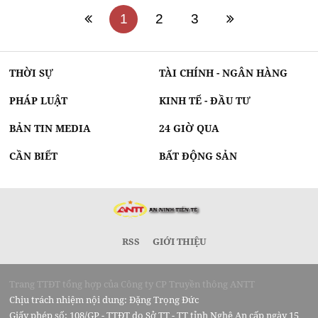
1
2
3
THỜI SỰ
TÀI CHÍNH - NGÂN HÀNG
PHÁP LUẬT
KINH TẾ - ĐẦU TƯ
BẢN TIN MEDIA
24 GIỜ QUA
CẦN BIẾT
BẤT ĐỘNG SẢN
RSS
GIỚI THIỆU
Trang TTĐT tổng hợp của Công ty CP Truyền thông ANTT
Chịu trách nhiệm nội dung: Đặng Trọng Đức
Giấy phép số: 108/GP - TTĐT do Sở TT - TT tỉnh Nghệ An cấp ngày 15