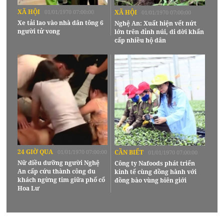
XÃ HỘI
01/01/1970 07:00:00
XÃ HỘI
01/01/1970 07:00:00
Xe tải lao vào nhà dân tông 6
Nghệ An: Xuất hiện vết nứt
người tử vong
lớn trên đỉnh núi, di dời khẩn
cấp nhiều hộ dân
24 GIỜ QUA
01/01/1970 07:00:00
CẦN BIẾT
01/01/1970 07:00:00
Nữ điều dưỡng người Nghệ
Công ty Nafoods phát triển
An cấp cứu thành công du
kinh tế cùng đồng hành với
khách ngừng tim giữa phố cổ
đồng bào vùng biên giới
Hoa Lư