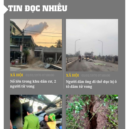
TIN ĐỌC NHIỀU
XÃ HỘI
01/01/1970 07:00:00
XÃ HỘI
01/01/1970 07:00:00
Nổ lớn trong khu dân cư, 2
Người đàn ông đi thể dục bị ô
người tử vong
tô đâm tử vong