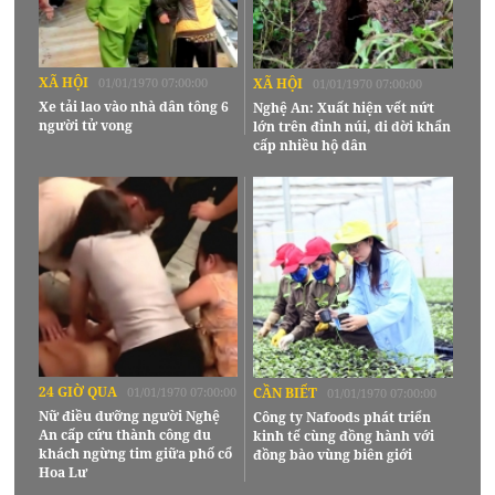
XÃ HỘI
01/01/1970 07:00:00
XÃ HỘI
01/01/1970 07:00:00
Xe tải lao vào nhà dân tông 6
Nghệ An: Xuất hiện vết nứt
người tử vong
lớn trên đỉnh núi, di dời khẩn
cấp nhiều hộ dân
24 GIỜ QUA
01/01/1970 07:00:00
CẦN BIẾT
01/01/1970 07:00:00
Nữ điều dưỡng người Nghệ
Công ty Nafoods phát triển
An cấp cứu thành công du
kinh tế cùng đồng hành với
khách ngừng tim giữa phố cổ
đồng bào vùng biên giới
Hoa Lư