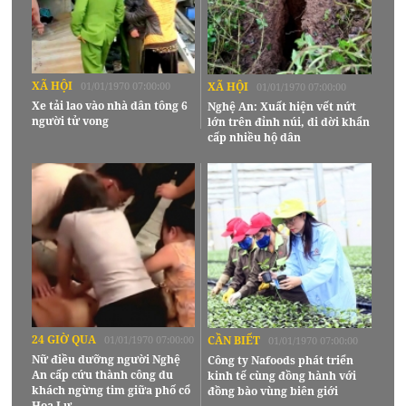
XÃ HỘI
01/01/1970 07:00:00
XÃ HỘI
01/01/1970 07:00:00
Xe tải lao vào nhà dân tông 6
Nghệ An: Xuất hiện vết nứt
người tử vong
lớn trên đỉnh núi, di dời khẩn
cấp nhiều hộ dân
24 GIỜ QUA
01/01/1970 07:00:00
CẦN BIẾT
01/01/1970 07:00:00
Nữ điều dưỡng người Nghệ
Công ty Nafoods phát triển
An cấp cứu thành công du
kinh tế cùng đồng hành với
khách ngừng tim giữa phố cổ
đồng bào vùng biên giới
Hoa Lư