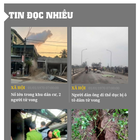
TIN ĐỌC NHIỀU
XÃ HỘI
01/01/1970 07:00:00
XÃ HỘI
01/01/1970 07:00:00
Nổ lớn trong khu dân cư, 2
Người đàn ông đi thể dục bị ô
người tử vong
tô đâm tử vong