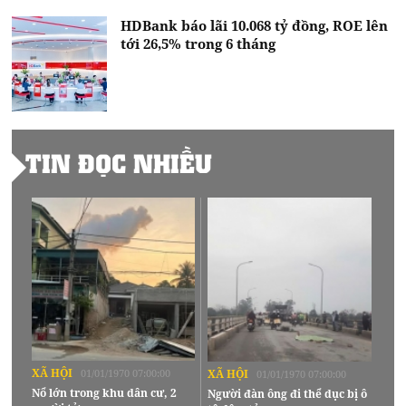
HDBank báo lãi 10.068 tỷ đồng, ROE lên
tới 26,5% trong 6 tháng
TIN ĐỌC NHIỀU
XÃ HỘI
01/01/1970 07:00:00
XÃ HỘI
01/01/1970 07:00:00
Nổ lớn trong khu dân cư, 2
Người đàn ông đi thể dục bị ô