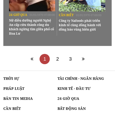
24 GIỜ QUA
01/01/1970 07:00:00
CẦN BIẾT
01/01/1970 07:00:00
Nữ điều dưỡng người Nghệ
Công ty Nafoods phát triển
An cấp cứu thành công du
kinh tế cùng đồng hành với
khách ngừng tim giữa phố cổ
đồng bào vùng biên giới
Hoa Lư
1
2
3
THỜI SỰ
TÀI CHÍNH - NGÂN HÀNG
PHÁP LUẬT
KINH TẾ - ĐẦU TƯ
BẢN TIN MEDIA
24 GIỜ QUA
CẦN BIẾT
BẤT ĐỘNG SẢN