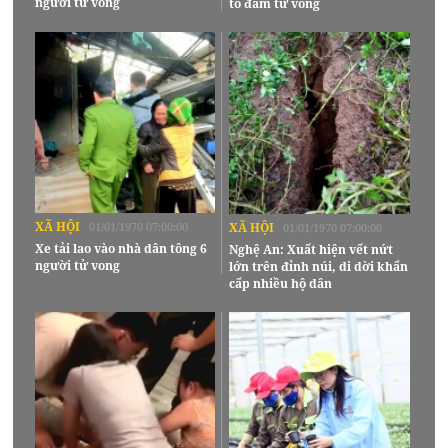
người tử vong
tô đâm tử vong
XÃ HỘI
01/01/1970 07:00:00
XÃ HỘI
01/01/1970 07:00:00
Xe tải lao vào nhà dân tông 6
Nghệ An: Xuất hiện vết nứt
người tử vong
lớn trên đỉnh núi, di dời khẩn
cấp nhiều hộ dân