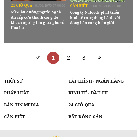
24 GIỜ QUA
01/01/1970 07:00:00
CẦN BIẾT
01/01/1970 07:00:00
Nữ điều dưỡng người Nghệ
Công ty Nafoods phát triển
An cấp cứu thành công du
kinh tế cùng đồng hành với
khách ngừng tim giữa phố cổ
đồng bào vùng biên giới
Hoa Lư
1
2
3
THỜI SỰ
TÀI CHÍNH - NGÂN HÀNG
PHÁP LUẬT
KINH TẾ - ĐẦU TƯ
BẢN TIN MEDIA
24 GIỜ QUA
CẦN BIẾT
BẤT ĐỘNG SẢN