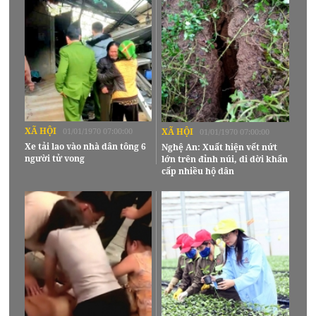
XÃ HỘI
01/01/1970 07:00:00
XÃ HỘI
01/01/1970 07:00:00
Xe tải lao vào nhà dân tông 6
Nghệ An: Xuất hiện vết nứt
người tử vong
lớn trên đỉnh núi, di dời khẩn
cấp nhiều hộ dân