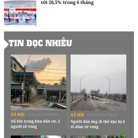
tới 26,5% trong 6 tháng
TIN ĐỌC NHIỀU
XÃ HỘI
01/01/1970 07:00:00
XÃ HỘI
01/01/1970 07:00:00
Nổ lớn trong khu dân cư, 2
Người đàn ông đi thể dục bị ô
người tử vong
tô đâm tử vong