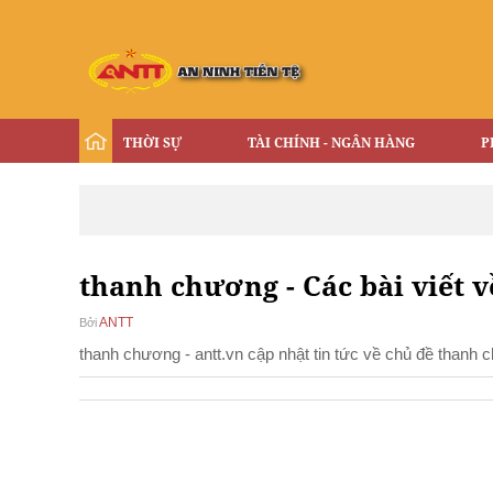
THỜI SỰ
TÀI CHÍNH - NGÂN HÀNG
P
thanh chương - Các bài viết 
ANTT
Bởi
thanh chương - antt.vn cập nhật tin tức về chủ đề thanh