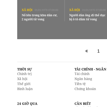
XÃ HỘI
XÃ HỘI
01/01/1970 07:00:00
01/01/1970 07:00:00
Nổ lớn trong khu dân cư,
Người đàn ông đi thể dục
2 người tử vong
bị ô tô đâm tử vong
1
THỜI SỰ
TÀI CHÍNH - NGÂ
Chính trị
Tài chính
Xã hội
Ngân hàng
Thế giới
Tiền tệ
Bình luận
Chứng khoán
24 GIỜ QUA
CẦN BIẾT