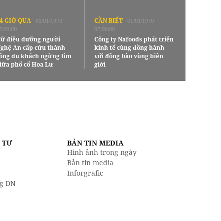
4 GIỜ QUA
CẦN BIẾT
01/01/1970
01/01/1970
7:00:00
07:00:00
ữ điều dưỡng người
Công ty Nafoods phát triển
ghệ An cấp cứu thành
kinh tế cùng đồng hành
ông du khách ngừng tim
với đồng bào vùng biên
iữa phố cổ Hoa Lư
giới
U TƯ
BẢN TIN MEDIA
Hình ảnh trong ngày
Bản tin media
Inforgrafic
g DN