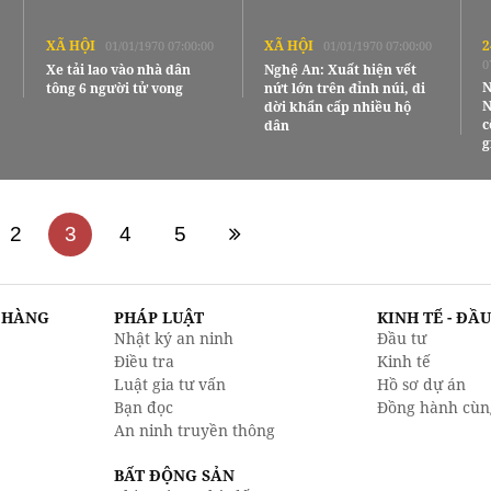
XÃ HỘI
XÃ HỘI
2
01/01/1970 07:00:00
01/01/1970 07:00:00
0
Xe tải lao vào nhà dân
Nghệ An: Xuất hiện vết
N
tông 6 người tử vong
nứt lớn trên đỉnh núi, di
N
dời khẩn cấp nhiều hộ
c
dân
g
2
3
4
5
N HÀNG
PHÁP LUẬT
KINH TẾ - ĐẦ
Nhật ký an ninh
Đầu tư
Điều tra
Kinh tế
Luật gia tư vấn
Hồ sơ dự án
Bạn đọc
Đồng hành cùn
An ninh truyền thông
BẤT ĐỘNG SẢN