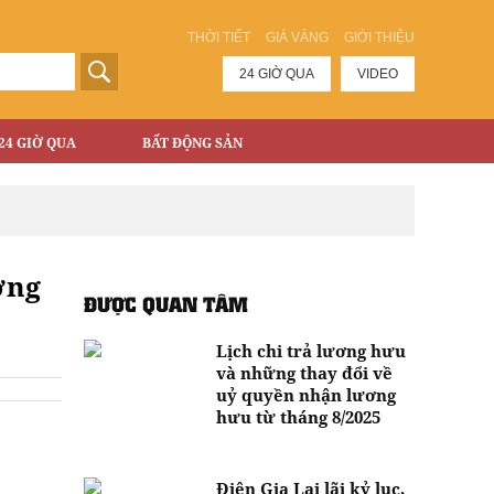
THỜI TIẾT
GIÁ VÀNG
GIỚI THIỆU
24 GIỜ QUA
VIDEO
24 GIỜ QUA
BẤT ĐỘNG SẢN
ơng
ĐƯỢC QUAN TÂM
Lịch chi trả lương hưu
và những thay đổi về
uỷ quyền nhận lương
hưu từ tháng 8/2025
Điện Gia Lai lãi kỷ lục,