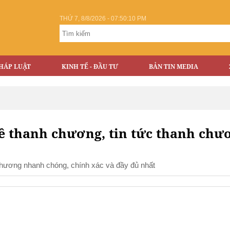
THỨ 7, 8/8/2026 - 07:50:10 PM
HÁP LUẬT
KINH TẾ - ĐẦU TƯ
BẢN TIN MEDIA
về thanh chương, tin tức thanh chư
 chương nhanh chóng, chính xác và đầy đủ nhất