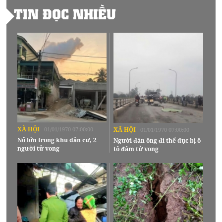
TIN ĐỌC NHIỀU
XÃ HỘI
01/01/1970 07:00:00
XÃ HỘI
01/01/1970 07:00:00
Nổ lớn trong khu dân cư, 2
Người đàn ông đi thể dục bị ô
người tử vong
tô đâm tử vong