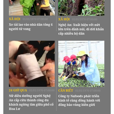
XÃ HỘI
01/01/1970 07:00:00
XÃ HỘI
01/01/1970 07:00:00
Xe tải lao vào nhà dân tông 6
Nghệ An: Xuất hiện vết nứt
người tử vong
lớn trên đỉnh núi, di dời khẩn
cấp nhiều hộ dân
24 GIỜ QUA
01/01/1970 07:00:00
CẦN BIẾT
01/01/1970 07:00:00
Nữ điều dưỡng người Nghệ
Công ty Nafoods phát triển
An cấp cứu thành công du
kinh tế cùng đồng hành với
khách ngừng tim giữa phố cổ
đồng bào vùng biên giới
Hoa Lư