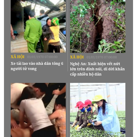
XÃ HỘI
01/01/1970 07:00:00
XÃ HỘI
01/01/1970 07:00:00
Xe tải lao vào nhà dân tông 6
Nghệ An: Xuất hiện vết nứt
người tử vong
lớn trên đỉnh núi, di dời khẩn
cấp nhiều hộ dân