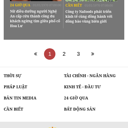
24 GIỜ QUA
01/01/1970 07:00:00
CẦN BIẾT
01/01/1970 07:00:00
Nữ điều dưỡng người Nghệ
Công ty Nafoods phát triển
An cấp cứu thành công du
kinh tế cùng đồng hành với
khách ngừng tim giữa phố cổ
đồng bào vùng biên giới
Hoa Lư
1
2
3
THỜI SỰ
TÀI CHÍNH - NGÂN HÀNG
PHÁP LUẬT
KINH TẾ - ĐẦU TƯ
BẢN TIN MEDIA
24 GIỜ QUA
CẦN BIẾT
BẤT ĐỘNG SẢN