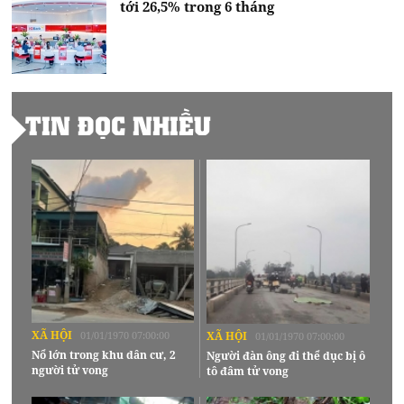
tới 26,5% trong 6 tháng
TIN ĐỌC NHIỀU
XÃ HỘI
01/01/1970 07:00:00
XÃ HỘI
01/01/1970 07:00:00
Nổ lớn trong khu dân cư, 2
Người đàn ông đi thể dục bị ô
người tử vong
tô đâm tử vong