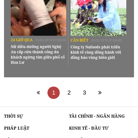
24 GIỜ QUA
01/01/1970 07:00:00
CẦN BIẾT
01/01/1970 07:00:00
Nữ điều dưỡng người Nghệ
Công ty Nafoods phát triển
An cấp cứu thành công du
kinh tế cùng đồng hành với
khách ngừng tim giữa phố cổ
đồng bào vùng biên giới
Hoa Lư
1
2
3
THỜI SỰ
TÀI CHÍNH - NGÂN HÀNG
PHÁP LUẬT
KINH TẾ - ĐẦU TƯ