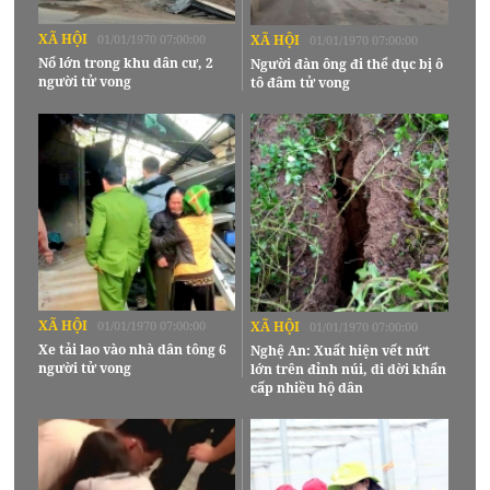
XÃ HỘI
01/01/1970 07:00:00
XÃ HỘI
01/01/1970 07:00:00
Nổ lớn trong khu dân cư, 2
Người đàn ông đi thể dục bị ô
người tử vong
tô đâm tử vong
XÃ HỘI
01/01/1970 07:00:00
XÃ HỘI
01/01/1970 07:00:00
Xe tải lao vào nhà dân tông 6
Nghệ An: Xuất hiện vết nứt
người tử vong
lớn trên đỉnh núi, di dời khẩn
cấp nhiều hộ dân