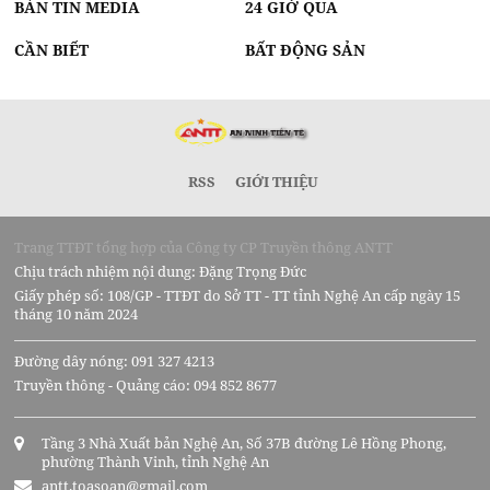
BẢN TIN MEDIA
24 GIỜ QUA
CẦN BIẾT
BẤT ĐỘNG SẢN
RSS
GIỚI THIỆU
Trang TTĐT tổng hợp của Công ty CP Truyền thông ANTT
Chịu trách nhiệm nội dung: Đặng Trọng Đức
Giấy phép số: 108/GP - TTĐT do Sở TT - TT tỉnh Nghệ An cấp ngày 15
tháng 10 năm 2024
Đường dây nóng: 091 327 4213
Truyền thông - Quảng cáo: 094 852 8677
Tầng 3 Nhà Xuất bản Nghệ An, Số 37B đường Lê Hồng Phong,
phường Thành Vinh, tỉnh Nghệ An
antt.toasoan@gmail.com