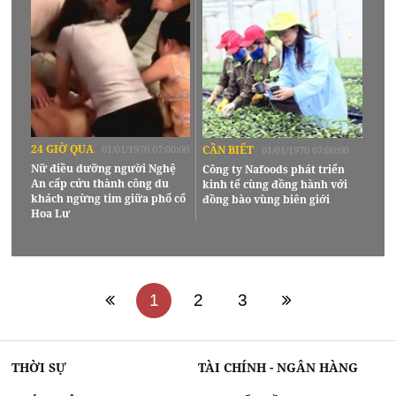
24 GIỜ QUA
01/01/1970 07:00:00
CẦN BIẾT
01/01/1970 07:00:00
Nữ điều dưỡng người Nghệ
Công ty Nafoods phát triển
An cấp cứu thành công du
kinh tế cùng đồng hành với
khách ngừng tim giữa phố cổ
đồng bào vùng biên giới
Hoa Lư
1
2
3
THỜI SỰ
TÀI CHÍNH - NGÂN HÀNG