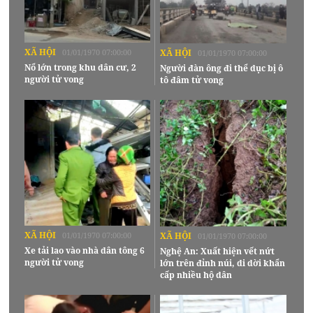
XÃ HỘI
01/01/1970 07:00:00
XÃ HỘI
01/01/1970 07:00:00
Nổ lớn trong khu dân cư, 2
Người đàn ông đi thể dục bị ô
người tử vong
tô đâm tử vong
XÃ HỘI
01/01/1970 07:00:00
XÃ HỘI
01/01/1970 07:00:00
Xe tải lao vào nhà dân tông 6
Nghệ An: Xuất hiện vết nứt
người tử vong
lớn trên đỉnh núi, di dời khẩn
cấp nhiều hộ dân