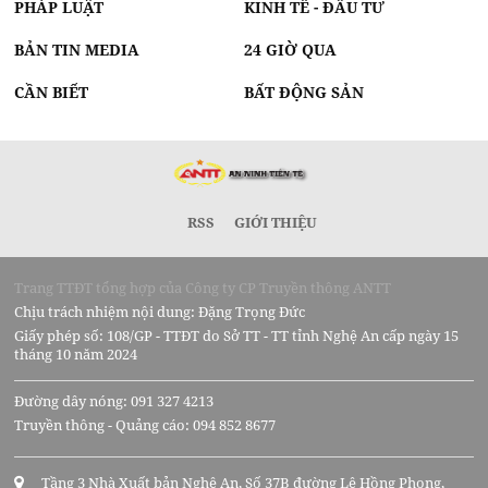
PHÁP LUẬT
KINH TẾ - ĐẦU TƯ
BẢN TIN MEDIA
24 GIỜ QUA
CẦN BIẾT
BẤT ĐỘNG SẢN
RSS
GIỚI THIỆU
Trang TTĐT tổng hợp của Công ty CP Truyền thông ANTT
Chịu trách nhiệm nội dung: Đặng Trọng Đức
Giấy phép số: 108/GP - TTĐT do Sở TT - TT tỉnh Nghệ An cấp ngày 15
tháng 10 năm 2024
Đường dây nóng: 091 327 4213
Truyền thông - Quảng cáo: 094 852 8677
Tầng 3 Nhà Xuất bản Nghệ An, Số 37B đường Lê Hồng Phong,