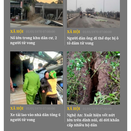
XÃ HỘI
01/01/1970 07:00:00
XÃ HỘI
01/01/1970 07:00:00
Nổ lớn trong khu dân cư, 2
Người đàn ông đi thể dục bị ô
người tử vong
tô đâm tử vong
XÃ HỘI
01/01/1970 07:00:00
XÃ HỘI
01/01/1970 07:00:00
Xe tải lao vào nhà dân tông 6
Nghệ An: Xuất hiện vết nứt
người tử vong
lớn trên đỉnh núi, di dời khẩn
cấp nhiều hộ dân