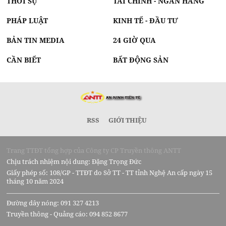
THỜI SỰ
TÀI CHÍNH - NGÂN HÀNG
PHÁP LUẬT
KINH TẾ - ĐẦU TƯ
BẢN TIN MEDIA
24 GIỜ QUA
CẦN BIẾT
BẤT ĐỘNG SẢN
RSS
GIỚI THIỆU
Trang TTĐT tổng hợp của Công ty CP Truyền thông ANTT
Chịu trách nhiệm nội dung: Đặng Trọng Đức
Giấy phép số: 108/GP - TTĐT do Sở TT - TT tỉnh Nghệ An cấp ngày 15
tháng 10 năm 2024
Đường dây nóng: 091 327 4213
Truyền thông - Quảng cáo: 094 852 8677