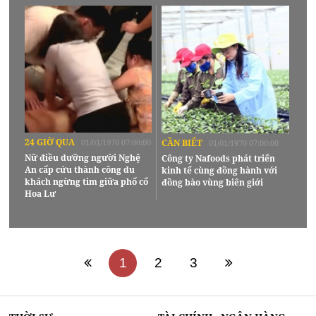
24 GIỜ QUA
01/01/1970 07:00:00
CẦN BIẾT
01/01/1970 07:00:00
Nữ điều dưỡng người Nghệ
Công ty Nafoods phát triển
An cấp cứu thành công du
kinh tế cùng đồng hành với
khách ngừng tim giữa phố cổ
đồng bào vùng biên giới
Hoa Lư
1
2
3