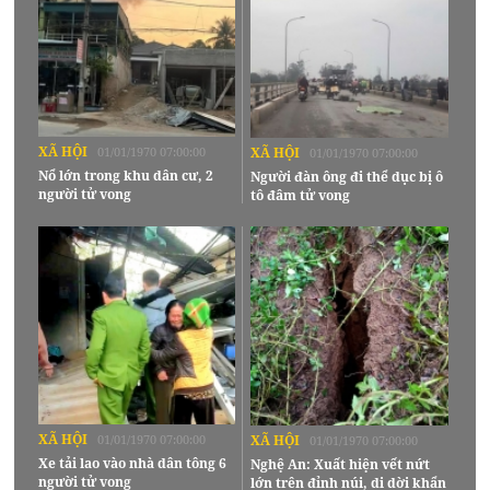
XÃ HỘI
01/01/1970 07:00:00
XÃ HỘI
01/01/1970 07:00:00
Nổ lớn trong khu dân cư, 2
Người đàn ông đi thể dục bị ô
người tử vong
tô đâm tử vong
XÃ HỘI
01/01/1970 07:00:00
XÃ HỘI
01/01/1970 07:00:00
Xe tải lao vào nhà dân tông 6
Nghệ An: Xuất hiện vết nứt
người tử vong
lớn trên đỉnh núi, di dời khẩn