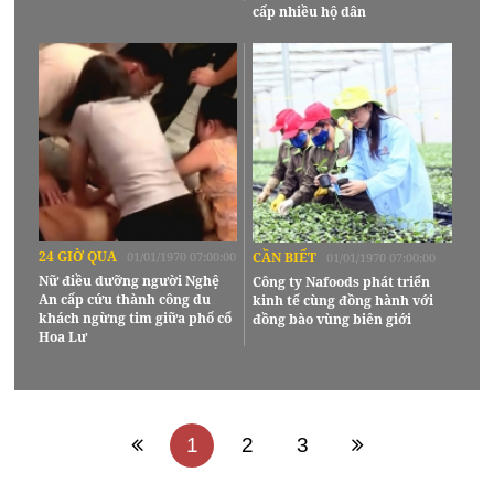
cấp nhiều hộ dân
24 GIỜ QUA
01/01/1970 07:00:00
CẦN BIẾT
01/01/1970 07:00:00
Nữ điều dưỡng người Nghệ
Công ty Nafoods phát triển
An cấp cứu thành công du
kinh tế cùng đồng hành với
khách ngừng tim giữa phố cổ
đồng bào vùng biên giới
Hoa Lư
1
2
3