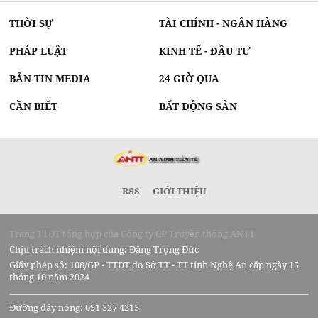
THỜI SỰ
TÀI CHÍNH - NGÂN HÀNG
PHÁP LUẬT
KINH TẾ - ĐẦU TƯ
BẢN TIN MEDIA
24 GIỜ QUA
CẦN BIẾT
BẤT ĐỘNG SẢN
RSS
GIỚI THIỆU
Trang TTĐT tổng hợp của Công ty CP Truyền thông ANTT
Chịu trách nhiệm nội dung: Đặng Trọng Đức
Giấy phép số: 108/GP - TTĐT do Sở TT - TT tỉnh Nghệ An cấp ngày 15
tháng 10 năm 2024
Đường dây nóng: 091 327 4213