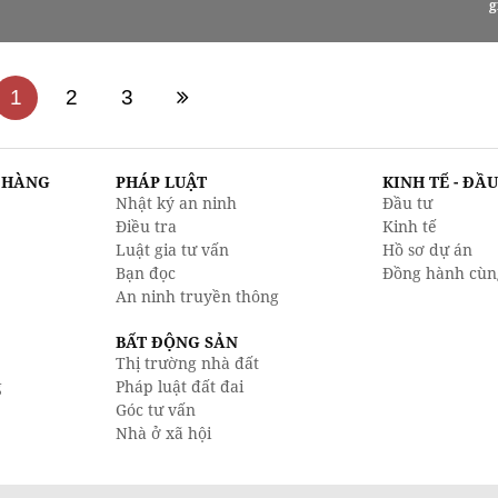
g
1
2
3
N HÀNG
PHÁP LUẬT
KINH TẾ - ĐẦ
Nhật ký an ninh
Đầu tư
Điều tra
Kinh tế
Luật gia tư vấn
Hồ sơ dự án
Bạn đọc
Đồng hành cùn
An ninh truyền thông
BẤT ĐỘNG SẢN
Thị trường nhà đất
g
Pháp luật đất đai
Góc tư vấn
Nhà ở xã hội