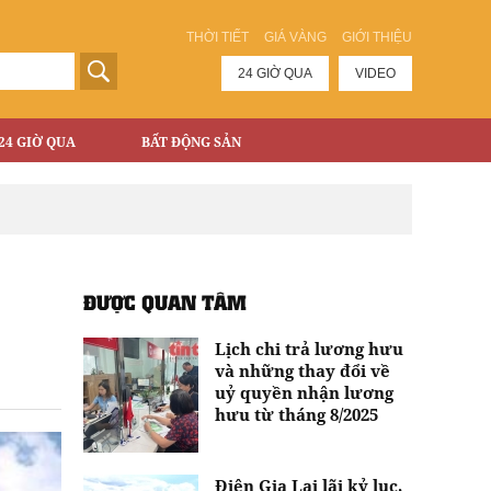
THỜI TIẾT
GIÁ VÀNG
GIỚI THIỆU
24 GIỜ QUA
VIDEO
24 GIỜ QUA
BẤT ĐỘNG SẢN
ĐƯỢC QUAN TÂM
Lịch chi trả lương hưu
và những thay đổi về
uỷ quyền nhận lương
hưu từ tháng 8/2025
Điện Gia Lai lãi kỷ lục,