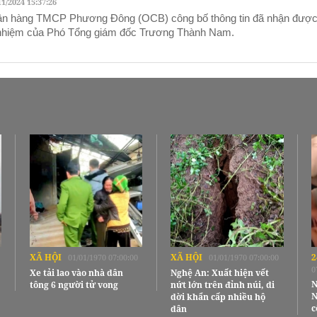
11/2024 15:37:26
n hàng TMCP Phương Đông (OCB) công bố thông tin đã nhận được
nhiệm của Phó Tổng giám đốc Trương Thành Nam.
XÃ HỘI
XÃ HỘI
2
01/01/1970 07:00:00
01/01/1970 07:00:00
0
Xe tải lao vào nhà dân
Nghệ An: Xuất hiện vết
N
tông 6 người tử vong
nứt lớn trên đỉnh núi, di
N
dời khẩn cấp nhiều hộ
c
dân