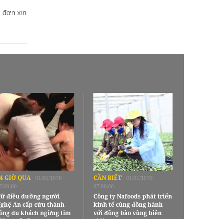
 đơn xin
4 GIỜ QUA
CẦN BIẾT
01/01/1970
01/01/1970
7:00:00
07:00:00
ữ điều dưỡng người
Công ty Nafoods phát triển
ghệ An cấp cứu thành
kinh tế cùng đồng hành
ông du khách ngừng tim
với đồng bào vùng biên