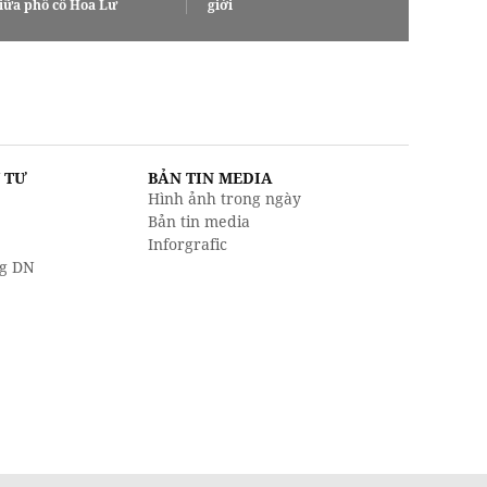
iữa phố cổ Hoa Lư
giới
U TƯ
BẢN TIN MEDIA
Hình ảnh trong ngày
Bản tin media
Inforgrafic
g DN