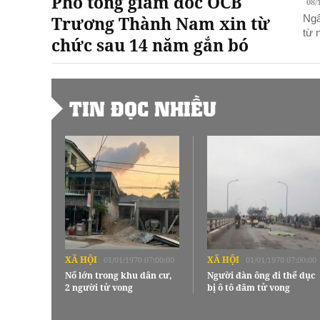
Phó tổng giám đốc OCB
08/
Trương Thành Nam xin từ
Ngâ
từ 
chức sau 14 năm gắn bó
TIN ĐỌC NHIỀU
XÃ HỘI
XÃ HỘI
01/01/1970 07:00:00
01/01/1970 07:00:00
Nổ lớn trong khu dân cư,
Người đàn ông đi thể dục
2 người tử vong
bị ô tô đâm tử vong