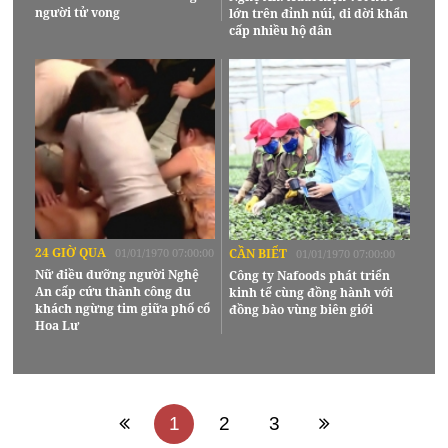
người tử vong
lớn trên đỉnh núi, di dời khẩn
cấp nhiều hộ dân
24 GIỜ QUA
01/01/1970 07:00:00
CẦN BIẾT
01/01/1970 07:00:00
Nữ điều dưỡng người Nghệ
Công ty Nafoods phát triển
An cấp cứu thành công du
kinh tế cùng đồng hành với
khách ngừng tim giữa phố cổ
đồng bào vùng biên giới
Hoa Lư
1
2
3