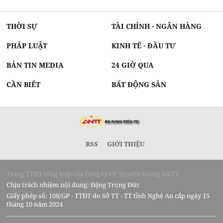
THỜI SỰ
TÀI CHÍNH - NGÂN HÀNG
PHÁP LUẬT
KINH TẾ - ĐẦU TƯ
BẢN TIN MEDIA
24 GIỜ QUA
CẦN BIẾT
BẤT ĐỘNG SẢN
RSS
GIỚI THIỆU
Trang TTĐT tổng hợp của Công ty CP Truyền thông ANTT
Chịu trách nhiệm nội dung: Đặng Trọng Đức
Giấy phép số: 108/GP - TTĐT do Sở TT - TT tỉnh Nghệ An cấp ngày 15
tháng 10 năm 2024