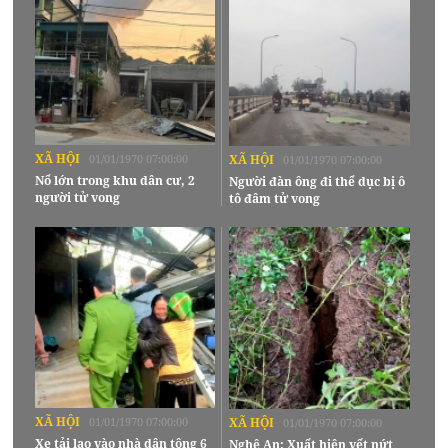
XÃ HỘI
01/01/1970 07:00:00
XÃ HỘI
01/01/1970 07:00:00
Nổ lớn trong khu dân cư, 2
Người đàn ông đi thể dục bị ô
người tử vong
tô đâm tử vong
XÃ HỘI
01/01/1970 07:00:00
XÃ HỘI
01/01/1970 07:00:00
Xe tải lao vào nhà dân tông 6
Nghệ An: Xuất hiện vết nứt